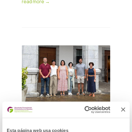
read more →
EL AYUNTAMIENTO DE
ELGOIBAR FIRMA UN
Esta página web usa cookies