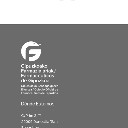
Dónde Estamos
C/Prim 2, 1
º
20006 Donostia/San
Sebastián