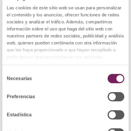
CONVENIO CON EL
Las cookies de este sitio web se usan para personalizar
COLEGIO OFICIAL DE
el contenido y los anuncios, ofrecer funciones de redes
sociales y analizar el tráfico. Además, compartimos
FARMACÉUTICOS DE
información sobre el uso que haga del sitio web con
GIPUZKOA PARA LA
nuestros partners de redes sociales, publicidad y análisis
DETECCIÓN
web, quienes pueden combinarla con otra información
que les haya proporcionado o que hayan recopilado a
SOCIOSANITARIA
partir del uso que haya hecho de sus servicios.
El Ayuntamiento de Elgoibar y el Colegio
Selección
Oficial de Farmacéuticos de Gipuzkoa
Necesarias
de
han firmado un convenio para lograr la
consentimiento
detección precoz de problemas
Preferencias
sociosanitarios y fomentar la
coordinación entre ellos....
read more →
Estadística