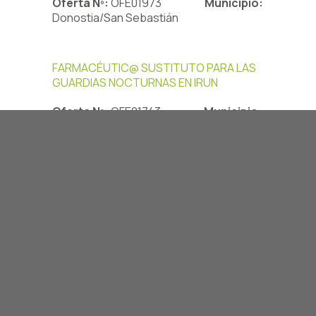
Oferta Nº:
OFE01973
Municipio:
Donostia/San Sebastián
FARMACÉUTIC@ SUSTITUTO PARA LAS
GUARDIAS NOCTURNAS EN IRUN
Oferta Nº:
OFE01743
Municipio:
Irun
ALBOKO FARMAZIALARIA
Oferta Nº:
OFE01971
Municipio:
Ordizia
FARMACEUTIC@ ADJUNTO
Oferta Nº:
OFE01969
Municipio:
Donostia/San Sebastián