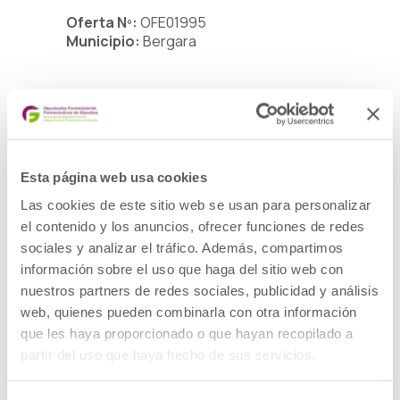
Oferta Nº:
OFE01995
Municipio:
Bergara
FARMACÉUTIC@
Oferta Nº:
OFE01961
Municipio:
Tolosa
Esta página web usa cookies
Las cookies de este sitio web se usan para personalizar
Farmacéutico o Técnico
el contenido y los anuncios, ofrecer funciones de redes
sociales y analizar el tráfico. Además, compartimos
Oferta Nº:
OFE01993
Municipio:
información sobre el uso que haga del sitio web con
Zarautz
nuestros partners de redes sociales, publicidad y análisis
web, quienes pueden combinarla con otra información
que les haya proporcionado o que hayan recopilado a
FARMACEUTIC@ ADJUNT@
partir del uso que haya hecho de sus servicios.
Oferta Nº:
OFE01991
Municipio:
Errenteria