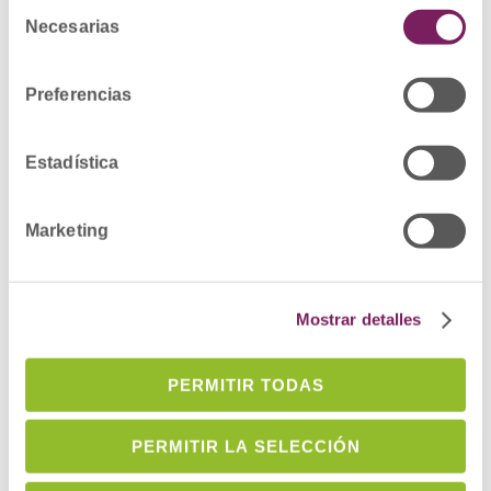
Selección
Necesarias
de
consentimiento
TÉCNICO/A EN FARMACIA
Preferencias
Oferta Nº:
OFE01989
Municipio:
Donostia/San Sebastián
Estadística
FARMACÉUTIC@
Marketing
Oferta Nº:
OFE01985
Municipio:
Donostia/San Sebastián
Mostrar detalles
FARMACÉUTICO/A en ANDOAIN
PERMITIR TODAS
Oferta Nº:
OFE01983
Municipio:
Andoain
PERMITIR LA SELECCIÓN