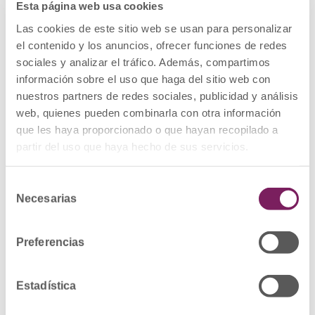
Esta página web usa cookies
Se reconocen por el distintivo publicado en
Las cookies de este sitio web se usan para personalizar
el cabecero de esta noticia. Y con las
el contenido y los anuncios, ofrecer funciones de redes
alfombrillas con la que dan la bienvenida a la
sociales y analizar el tráfico. Además, compartimos
Farmacia Amigable. Además, tienen a su
información sobre el uso que haga del sitio web con
disposición unos trípticos donde se explica
nuestros partners de redes sociales, publicidad y análisis
la iniciativa y se recogen los compromisos
web, quienes pueden combinarla con otra información
que la farmacia ha adquirido.
que les haya proporcionado o que hayan recopilado a
Para ver el listado de Farmacias Amigables
partir del uso que haya hecho de sus servicios.
pulse
aquí
.
Selección
VIDEOS
Necesarias
de
consentimiento
Castellano
Euskera
Preferencias
Ingles
Estadística