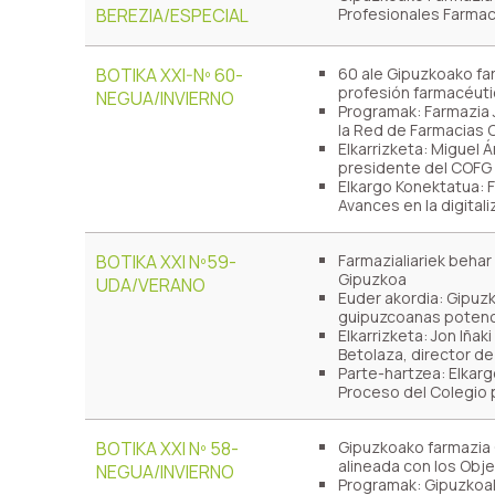
BEREZIA/ESPECIAL
Profesionales Farmac
BOTIKA XXI-Nº 60-
60 ale Gipuzkoako fa
profesión farmacéuti
NEGUA/INVIERNO
Programak: Farmazia 
la Red de Farmacias 
Elkarrizketa: Miguel 
presidente del COFG
Elkargo Konektatua: 
Avances en la digitali
BOTIKA XXI Nº59-
Farmazialiariek beha
Gipuzkoa
UDA/VERANO
Euder akordia: Gipuzk
guipuzcoanas potenci
Elkarrizketa: Jon Iñak
Betolaza, director d
Parte-hartzea: Elkar
Proceso del Colegio 
BOTIKA XXI Nº 58-
Gipuzkoako farmazia 
alineada con los Obje
NEGUA/INVIERNO
Programak: Gipuzkoak