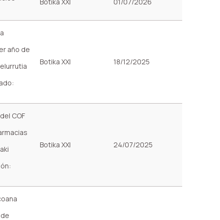
Botika XXI
01/07/2026
la
er año de
Botika XXI
18/12/2025
elurrutia
tado:
 del COF
farmacias
Botika XXI
24/07/2025
aki
ión:
zcoana
 de