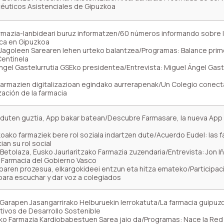
éuticos Asistenciales de Gipuzkoa
rmazia-lanbideari buruz informatzen/60 números informando sobre 
ca en Gipuzkoa
Jagoleen Sarearen lehen urteko balantzea/Programas: Balance prim
Centinela
Ángel Gastelurrutia GSEko presidentea/Entrevista: Miguel Ángel Gast
Farmazien digitalizazioan egindako aurrerapenak/Un Colegio conec
zación de la farmacia
r duten guztia, App bakar batean/Descubre Farmasare, la nueva App
oako farmaziek bere rol soziala indartzen dute/Acuerdo Eudel: las 
an su rol social
i Betolaza, Eusko Jaurlaritzako Farmazia zuzendaria/Entrevista: Jon Iñ
e Farmacia del Gobierno Vasco
goaren prozesua, elkargokideei entzun eta hitza emateko/Participac
para escuchar y dar voz a colegiados
Garapen Jasangarrirako Helburuekin lerrokatuta/La farmacia guipu
tivos de Desarrollo Sostenible
o Farmazia Kardiobabestuen Sarea jaio da/Programas: Nace la Red