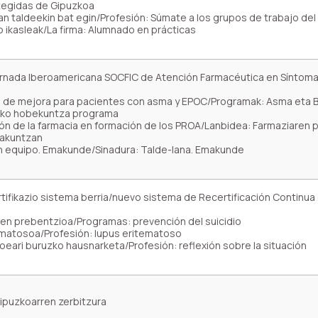
tegidas de Gipuzkoa
an taldeekin bat egin/Profesión: Súmate a los grupos de trabajo del
o ikasleak/La firma: Alumnado en prácticas
 Jornada Iberoamericana SOCFIC de Atención Farmacéutica en Síntom
 de mejora para pacientes con asma y EPOC/Programak: Asma eta 
ako hobekuntza programa
ión de la farmacia en formación de los PROA/Lanbidea: Farmaziaren 
makuntzan
 en equipo. Emakunde/Sinadura: Talde-lana. Emakunde
rtifikazio sistema berria/nuevo sistema de Recertificación Continua
ren prebentzioa/Programas: prevención del suicidio
ematosoa/Profesión: lupus eritematoso
eari buruzko hausnarketa/Profesión: reflexión sobre la situación
gipuzkoarren zerbitzura