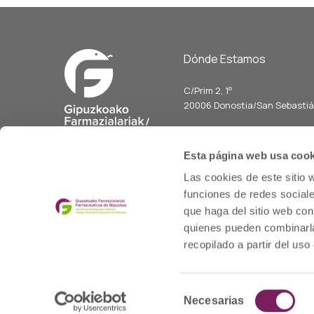
Dónde Estamos
C/Prim 2, 1
º
20006 Donostia/San Sebasti
Telf: 943 42 91 14
Horario L-V
Esta página web usa cook
08:00 a 14:00
Las cookies de este sitio 
cofgipuzkoa@cofgipuzkoa.e
funciones de redes sociale
que haga del sitio web con
quienes pueden combinarla
recopilado a partir del us
© 2020 cofgipuzkoa.eus
Selección
Necesarias
de