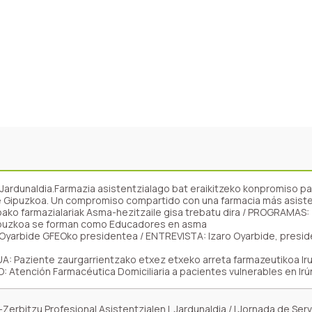
 Jardunaldia.Farmazia asistentzialago bat eraikitzeko konpromiso p
de Gipuzkoa. Un compromiso compartido con una farmacia más asiste
o farmazialariak Asma-hezitzaile gisa trebatu dira / PROGRAMAS:
puzkoa se forman como Educadores en asma
Oyarbide GFEOko presidentea / ENTREVISTA: Izaro Oyarbide, presid
 Paziente zaurgarrientzako etxez etxeko arreta farmazeutikoa Ir
tención Farmacéutica Domiciliaria a pacientes vulnerables en Irú
erbitzu Profesional Asistentzialen I. Jardunaldia / I Jornada de Serv