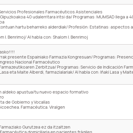
Servicios Profesionales Farmacéuticos Asistenciales
puzkoakoa 40 udalerritara iritsi da/ Programas: MUMSAD llega a 4
koa
kontuan hartu beharreko alderdiak/ Profesión: Estatinas: aspectos a
 I. Benrimoj/ Al habla con: Shalom I. Benrimoj
asko!!!!
rak presente Espainiako Farmazia Kongresuan/ Programas: Presenc
ongreso Nacional Farmacéutico
 Farmazeutikoaren Zerbitzua/ Programas: Servicio de Indicación Far
Lasa eta Maite Alberdi, farmazialariak/ Al habla con: Iñaki Lasa y Mait
 aldeko apustua/tu nuevo espacio formativo
ro
ta de Gobierno y Vocalías
oicoechea. Farmacéutica. Viralgen
Farmaziako Gurutzea ez da itzaltzen
armacéutica domiciliaria en pacientes frágiles