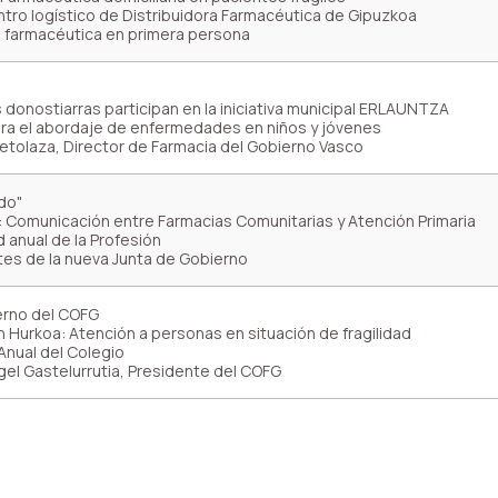
ntro logístico de Distribuidora Farmacéutica de Gipuzkoa
n farmacéutica en primera persona
donostiarras participan en la iniciativa municipal ERLAUNTZA
ra el abordaje de enfermedades en niños y jóvenes
 Betolaza, Director de Farmacia del Gobierno Vasco
do"
 Comunicación entre Farmacias Comunitarias y Atención Primaria
d anual de la Profesión
tes de la nueva Junta de Gobierno
erno del COFG
 Hurkoa: Atención a personas en situación de fragilidad
Anual del Colegio
gel Gastelurrutia, Presidente del COFG