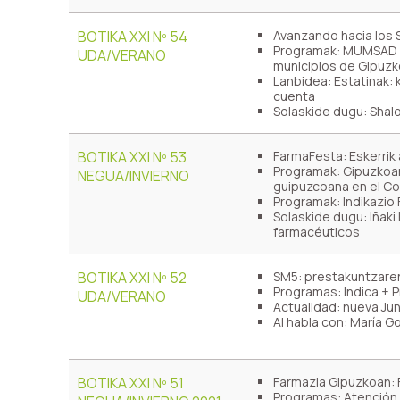
BOTIKA XXI Nº 54
Avanzando hacia los 
Programak: MUMSAD Gi
UDA/VERANO
municipios de Gipuz
Lanbidea: Estatinak: 
cuenta
Solaskide dugu: Shalom
BOTIKA XXI Nº 53
FarmaFesta: Eskerrik 
Programak: Gipuzkoar
NEGUA/INVIERNO
guipuzcoana en el C
Programak: Indikazio
Solaskide dugu: Iñaki 
farmacéuticos
BOTIKA XXI Nº 52
SM5: prestakuntzaren
Programas: Indica + P
UDA/VERANO
Actualidad: nueva Jun
Al habla con: María G
BOTIKA XXI Nº 51
Farmazia Gipuzkoan: 
Programas: Atención F