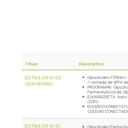
Titulo
Descriptivo
BOTIKA XXI-Nº 62-
Gipuzkoako FZPAen I.
/ I Jornada de SPFA 
UDA/VERANO
PROGRAMAK: Gipuzkoak
Farmacéuticos de Gi
ELKARRIZKETA: Izaro 
COFG
ELKARGO KONEKTATUA:
COLEGIO CONECTADO: A
BOTIKA XXI-Nº 61-
Gipuzkoako Farmazia-Z