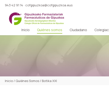
943 42 91 14
·
cofgipuzkoa@cofgipuzkoa.eus
Inicio
Quiénes somos
Ciudadano
Colegiac
Inicio
/
Quiénes Somos
/
Botika XXI