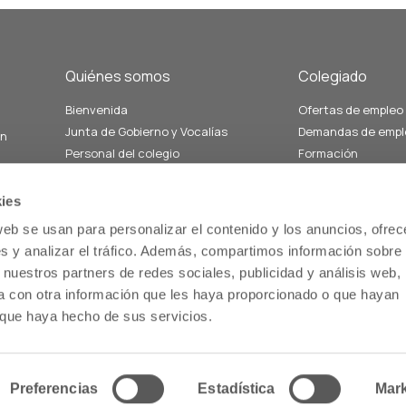
Quiénes somos
Colegiado
Bienvenida
Ofertas de empleo
Junta de Gobierno y Vocalías
Demandas de empl
án
Personal del colegio
Formación
Nuestra historia
Servicios relacion
Estatutos
salud comunitaria
ies
Memoria
Servicios de atenc
web se usan para personalizar el contenido y los anuncios, ofrec
us
farmacéutica
s y analizar el tráfico. Además, compartimos información sobre 
 nuestros partners de redes sociales, publicidad y análisis web,
 con otra información que les haya proporcionado o que hayan
o que haya hecho de sus servicios.
Inicio
Preferencias
Estadística
Mark