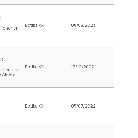
0
Botika XXI
08/08/2023
 tener en
ia
Botika XXI
13/12/2022
macéutica
e Alberdi,
Botika XXI
05/07/2022