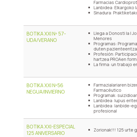
Farmacias Cardiopro
Lanbidea: Elkargoko l
Sinadura: Praktiketak
BOTIKA XXI Nº 57-
Llega a Donosti la I
Menores
UDA/VERANO
Programas: Programa
duten pazienteentz
Profesión: Participac
hartzea PROAen for
La firma: un trabajo
BOTIKA XXI Nº56
Farmazialariaren bize
Farmacéutico
NEGUA/INVIERNO
Programak: suizidioa
Lanbidea: lupus erit
Lanbidea: lanbide-ego
profesional
BOTIKA XXI-ESPECIAL
Zorionak!!! 125 urte 
125 ANIVERSARIO