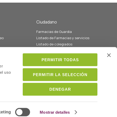
Ciudadano
Farmacias de Guardia
eo
Listado de Farmacias y servicios
Listado de colegiados
ados con la
Médicos
PERMITIR TODAS
ión
er
el uso
PERMITIR LA SELECCIÓN
DENEGAR
Aviso Legal y Privacidad
Política de cookies
Política de venta y devolución
eting
Mostrar detalles