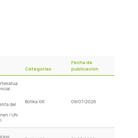
Fecha de
Categorías
publicación
artekatua
ncial
Botika XXI
09/07/2026
enta del
unen / UN
n
icios