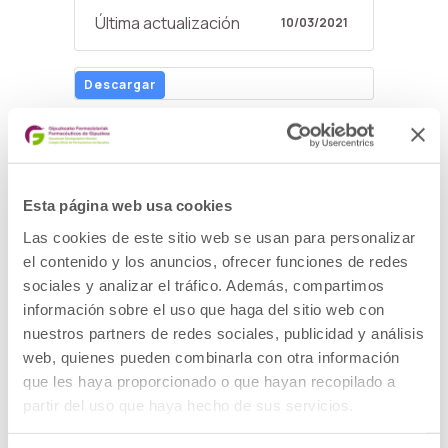
Última actualización
10/03/2021
Descargar
Descripción
Nueva Junta de Gobierno del COFG
Esta página web usa cookies
Programas: Fundación Hurkoa:
Las cookies de este sitio web se usan para personalizar
Atención a personas en situación de
el contenido y los anuncios, ofrecer funciones de redes
fragilidad
sociales y analizar el tráfico. Además, compartimos
Actualidad: Memoria Anual del
información sobre el uso que haga del sitio web con
nuestros partners de redes sociales, publicidad y análisis
Colegio
web, quienes pueden combinarla con otra información
Entrevista: Miguel Angel
que les haya proporcionado o que hayan recopilado a
Gastelurrutia, Presidente del COFG
partir del uso que haya hecho de sus servicios.