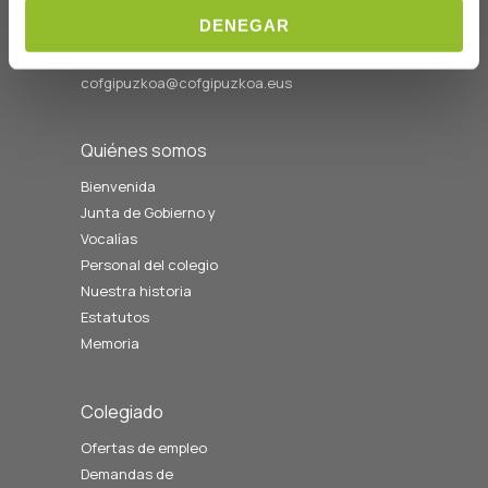
Telf: 943 42 91 14
DENEGAR
Horario L-V
08:00 a 14:00
cofgipuzkoa@cofgipuzkoa.eus
Quiénes somos
Bienvenida
Junta de Gobierno y
Vocalías
Personal del colegio
Nuestra historia
Estatutos
Memoria
Colegiado
Ofertas de empleo
Demandas de