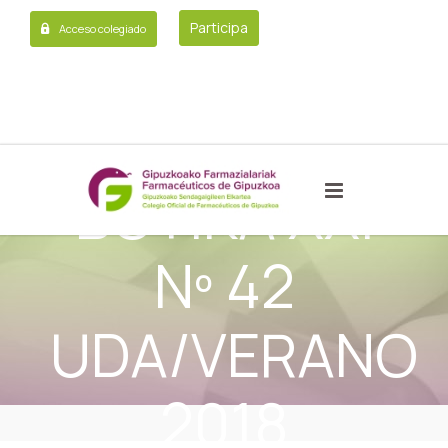
Participa
Acceso colegiado
BOTIKA XXI
Nº 42
UDA/VERANO
2018