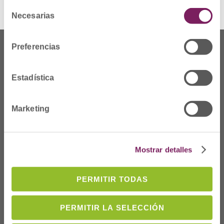
Selección
Necesarias
de
consentimiento
Preferencias
Estadística
Marketing
Mostrar detalles
Dónde Estamos
PERMITIR TODAS
C/Prim 2, 1
º
20006 Donostia/San
PERMITIR LA SELECCIÓN
Sebastián