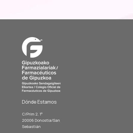
Dónde Estamos
C/Prim 2, 1
º
20006 Donostia/San
Sebastián