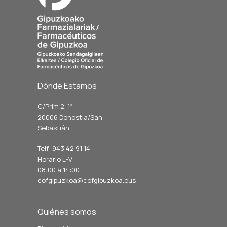
Dónde Estamos
C/Prim 2, 1
º
20006 Donostia/San
Sebastián
Telf: 943 42 91 14
Horario L-V
08:00 a 14:00
cofgipuzkoa@cofgipuzkoa.eus
Quiénes somos