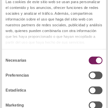
Transparencia
Las cookies de este sitio web se usan para personalizar
el contenido y los anuncios, ofrecer funciones de redes
Como organización representativa del colectivo
sociales y analizar el tráfico. Además, compartimos
de Farmaceuticos pone a disposición de todos
información sobre el uso que haga del sitio web con
los colegiados los medios para garantizar la
nuestros partners de redes sociales, publicidad y análisis
transparencia de su actividad.
web, quienes pueden combinarla con otra información
que les haya proporcionado o que hayan recopilado a
Buenas prácticas
partir del uso que haya hecho de sus servicios.
Desarrollamos actividades encaminadas a la
deontología y progreso de la profesión
Selección
Necesarias
farmacéutica que contribuyan a la promoción de
de
la salud de los ciudadanos y la comunidad.
consentimiento
Preferencias
Realización de cursos externos e internos
en horario laboral y no laboral.
Estadística
Puesta en común de conocimientos
Rapidez y calidad de las respuestas.
Marketing
Confidencialidad