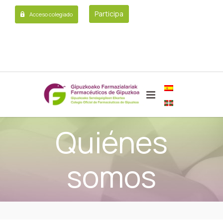
Participa
Acceso colegiado
Quiénes
somos