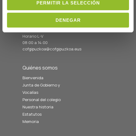
PERMITIR LA SELECCIÓN
C/Prim 2, 1
º
20006 Donostia/San
Sebastián
DENEGAR
Telf: 943 42 91 14
Horario L-V
08:00 a 14:00
cofgipuzkoa@cofgipuzkoa.eus
Quiénes somos
Bienvenida
Junta de Gobierno y
Vocalías
Personal del colegio
Nuestra historia
Estatutos
Memoria