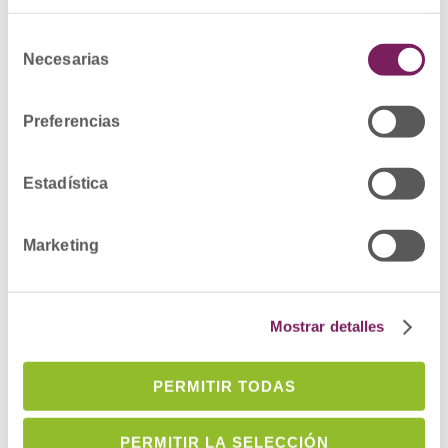
IDENTIFICAR BARRERAS Y FACILITADORES
Y APORTAR ESTRATEGIAS PARA AYUDAR
Selección
Necesarias
de
A RESOLVERLOS.
consentimiento
PROMOVER EL CAMBIO DE PRÁCTICA.
ESTIMULAR LA PARTICIPACIÓN
Preferencias
PROFESIONAL DE LOS COLEGIADOS.
Mail:
larraitzalzate@cofgipuzkoa.eus
Estadística
ADMINISTRACIÓN
Marketing
Mostrar detalles
PERMITIR TODAS
PERMITIR LA SELECCIÓN