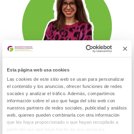
Esta página web usa cookies
Las cookies de este sitio web se usan para personalizar
LARRAITZ ALZATE (Ext. 24)
el contenido y los anuncios, ofrecer funciones de redes
sociales y analizar el tráfico. Además, compartimos
RESPONSABLE DE REALIZAR FORMACIÓN
información sobre el uso que haga del sitio web con
Y ASESORÍA IN-SITU A LOS
nuestros partners de redes sociales, publicidad y análisis
FARMACÉUTICOS/AS EN LA FARMACIA.
web, quienes pueden combinarla con otra información
que les haya proporcionado o que hayan recopilado a
MOTIVAR E IMPULSAR AL EQUIPO DE LA
partir del uso que haya hecho de sus servicios.
FARMACIA EN LA PRESTACIÓN DE SPFA.