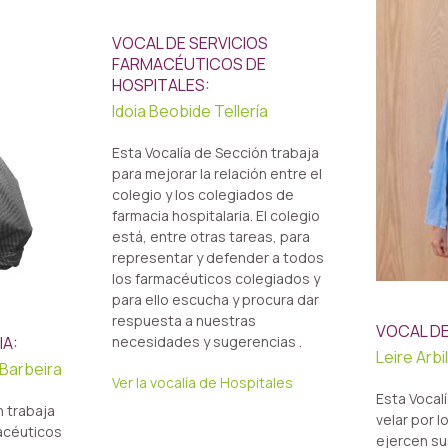
VOCAL DE SERVICIOS
FARMACÉUTICOS DE
HOSPITALES:
Idoia Beobide Tellería
Esta Vocalía de Sección trabaja
para mejorar la relación entre el
colegio y los colegiados de
farmacia hospitalaria. El colegio
está, entre otras tareas, para
representar y defender a todos
los farmacéuticos colegiados y
para ello escucha y procura dar
respuesta a nuestras
VOCAL DE
IA:
necesidades y sugerencias .
Leire Arb
 Barbeira
Ver la vocalía de Hospitales
Esta Vocal
n trabaja
velar por 
macéuticos
ejercen su