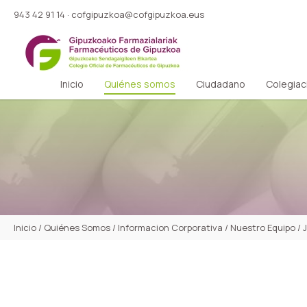
943 42 91 14
·
cofgipuzkoa@cofgipuzkoa.eus
Inicio
Quiénes somos
Ciudadano
Colegiac
Inicio
/
Quiénes Somos
/
Informacion Corporativa
/
Nuestro Equipo
/