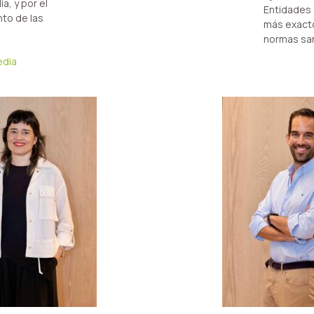
a, y por el
Entidades 
to de las
más exacto
normas san
edia