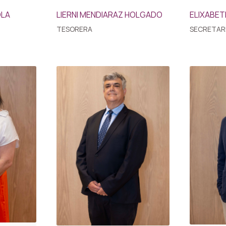
OLA
LIERNI MENDIARAZ HOLGADO
ELIXABET
TESORERA
SECRETAR