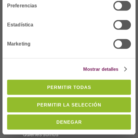
Preferencias
Estadística
Marketing
Dónde Estamos
Mostrar detalles
C/Prim 2, 1
º
20006 Donostia/San
Sebastián
PERMITIR TODAS
Telf: 943 42 91 14
Horario L-V
PERMITIR LA SELECCIÓN
08:00 a 14:00
cofgipuzkoa@cofgipuzkoa.eus
DENEGAR
Quiénes somos