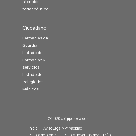
atención
farmacéutica
Ciudadano
Farmacias de
Guardia
Listado de
Farmacias y
servicios
Listado de
colegiados
Médicos
© 2020 cofgipuzkoa.eus
Inicio
Aviso Legal y Privacidad
Política de cookies
Política de venta y devolución