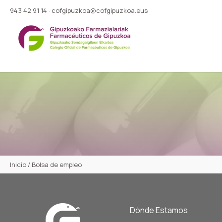
943 42 91 14
·
cofgipuzkoa@cofgipuzkoa.eus
Inicio
/
Bolsa de empleo
Dónde Estamos