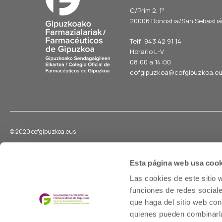
C/Prim 2, 1
º
20006 Donostia/San Sebasti
Telf: 943 42 91 14
Horario L-V
08:00 a 14:00
cofgipuzkoa@cofgipuzkoa.e
© 2020 cofgipuzkoa.eus
Esta página web usa cook
Existen solicitudes activas de medicamentos urgentes
Premiazko sendagaien eskaera aktiboak daude
Las cookies de este sitio 
funciones de redes sociale
que haga del sitio web con
ZERRENDA IKUSI
ACCEDER AL LISTADO
quienes pueden combinarla