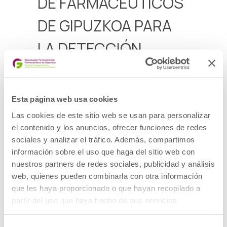
DE FARMACÉUTICOS
DE GIPUZKOA PARA
LA DETECCIÓN
SOCIOSANITARIA
El Ayuntamiento de Elgoibar y el Colegio
Esta página web usa cookies
Oficial de Farmacéuticos de Gipuzkoa han
firmado un convenio para lograr la detección
Las cookies de este sitio web se usan para personalizar
precoz de problemas sociosanitarios y
el contenido y los anuncios, ofrecer funciones de redes
fomentar la coordinación entre ellos. El
sociales y analizar el tráfico. Además, compartimos
objeto del presente convenio es formalizar
la colaboración entre las farmacias de la
información sobre el uso que haga del sitio web con
localidad y los Servicios Sociales Municipales
nuestros partners de redes sociales, publicidad y análisis
para la mejora del bienestar de los
elgoibarreses y la detección precoz de
web, quienes pueden combinarla con otra información
situaciones de vulnerabilidad.
que les haya proporcionado o que hayan recopilado a
partir del uso que haya hecho de sus servicios.
Ver noticia