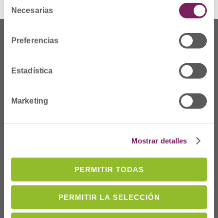
Selección
Necesarias
de
consentimiento
Preferencias
Estadística
Marketing
Mostrar detalles
Dónde Estamos
PERMITIR TODAS
C/Prim 2, 1
º
20006 Donostia/San
Sebastián
PERMITIR LA SELECCIÓN
Telf: 943 42 91 14