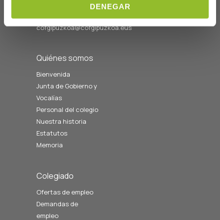
DENEGAR
Horario L-V
08:00 a 14:00
cofgipuzkoa@cofgipuzkoa.eus
Quiénes somos
Bienvenida
Junta de Gobierno y
Vocalías
Personal del colegio
Nuestra historia
Estatutos
Memoria
Colegiado
Ofertas de empleo
Demandas de
empleo