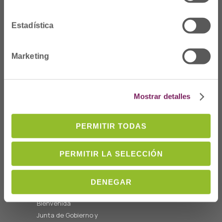
Estadística
Marketing
Dónde Estamos
C/Prim 2, 1
º
20006 Donostia/San
Mostrar detalles
Sebastián
Telf: 943 42 91 14
PERMITIR TODAS
Horario L-V
08:00 a 14:00
PERMITIR LA SELECCIÓN
cofgipuzkoa@cofgipuzkoa.eus
DENEGAR
Quiénes somos
Bienvenida
Junta de Gobierno y