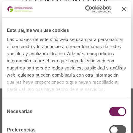
INFORMACIÓN SOBRE
LA MENOPAUSIA
Esta página web usa cookies
La iniciativa pretende ayudar a las
mujeres a entender los cambios,
Las cookies de este sitio web se usan para personalizar
manejar los síntomas y tomar decisiones
el contenido y los anuncios, ofrecer funciones de redes
informadas sobre su salud.
sociales y analizar el tráfico. Además, compartimos
información sobre el uso que haga del sitio web con
Ver más
nuestros partners de redes sociales, publicidad y análisis
web, quienes pueden combinarla con otra información
que les haya proporcionado o que hayan recopilado a
partir del uso que haya hecho de sus servicios.
Selección
Necesarias
de
consentimiento
Preferencias