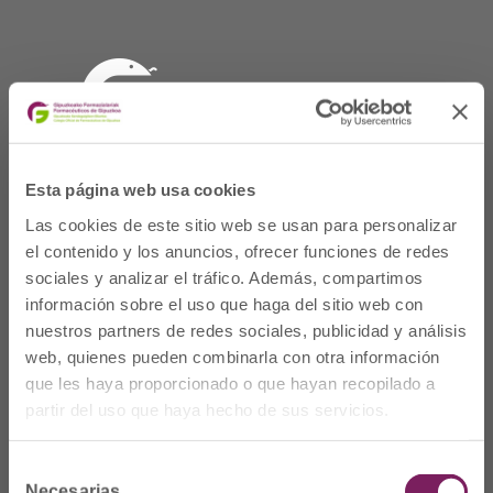
Esta página web usa cookies
Las cookies de este sitio web se usan para personalizar
el contenido y los anuncios, ofrecer funciones de redes
sociales y analizar el tráfico. Además, compartimos
Dónde Estamos
información sobre el uso que haga del sitio web con
nuestros partners de redes sociales, publicidad y análisis
C/Prim 2, 1
º
web, quienes pueden combinarla con otra información
20006 Donostia/San
que les haya proporcionado o que hayan recopilado a
Sebastián
partir del uso que haya hecho de sus servicios.
Telf: 943 42 91 14
Horario L-V
Selección
08:00 a 14:00
Necesarias