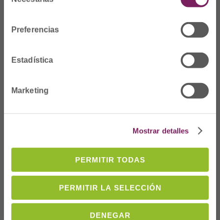
de
cofgipuzkoa@cofgipuzkoa.eus
consentimiento
Preferencias
Quiénes somos
Bienvenida
Estadística
Junta de Gobierno y
Vocalías
Personal del colegio
Marketing
Nuestra historia
Estatutos
Memoria
Mostrar detalles
Colegiado
PERMITIR TODAS
Ofertas de empleo
Demandas de
PERMITIR LA SELECCIÓN
empleo
Formación
DENEGAR
Servicios