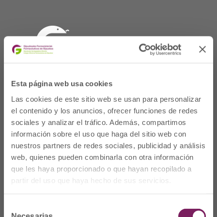
Esta página web usa cookies
Las cookies de este sitio web se usan para personalizar
el contenido y los anuncios, ofrecer funciones de redes
sociales y analizar el tráfico. Además, compartimos
Dónde Estamos
información sobre el uso que haga del sitio web con
nuestros partners de redes sociales, publicidad y análisis
C/Prim 2, 1
º
web, quienes pueden combinarla con otra información
20006 Donostia/San
que les haya proporcionado o que hayan recopilado a
Sebastián
partir del uso que haya hecho de sus servicios.
Telf: 943 42 91 14
Horario L-V
Selección
08:00 a 14:00
Necesarias