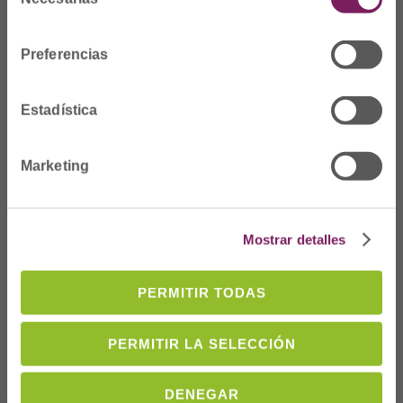
de
cofgipuzkoa@cofgipuzkoa.eus
consentimiento
Preferencias
Quiénes somos
Bienvenida
Estadística
Junta de Gobierno y
Vocalías
Personal del colegio
Marketing
Nuestra historia
Estatutos
Memoria
Mostrar detalles
Colegiado
PERMITIR TODAS
Ofertas de empleo
Demandas de
PERMITIR LA SELECCIÓN
empleo
Formación
DENEGAR
Servicios