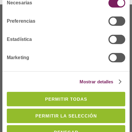
Necesarias
de
consentimiento
Preferencias
Estadística
Marketing
Mostrar detalles
Dónde Estamos
C/Prim 2, 1
º
PERMITIR TODAS
20006 Donostia/San
Sebastián
PERMITIR LA SELECCIÓN
Telf: 943 42 91 14
Horario L-V