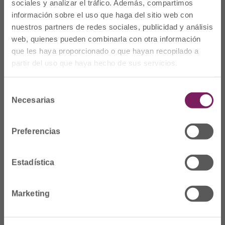
sociales y analizar el tráfico. Además, compartimos
información sobre el uso que haga del sitio web con
nuestros partners de redes sociales, publicidad y análisis
web, quienes pueden combinarla con otra información
que les haya proporcionado o que hayan recopilado a
partir del uso que haya hecho de sus servicios.
Selección
Necesarias
de
Dónde Estamos
consentimiento
Preferencias
C/Prim 2, 1
º
20006 Donostia/San
Sebastián
Estadística
Telf: 943 42 91 14
Horario L-V
Marketing
08:00 a 14:00
cofgipuzkoa@cofgipuzkoa.eus