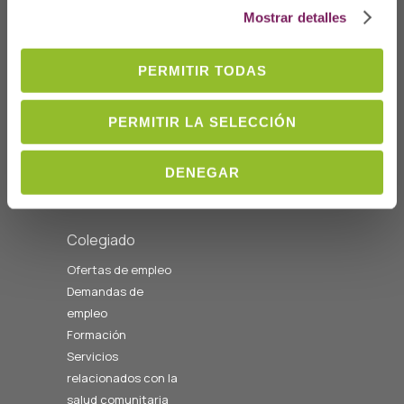
Mostrar detalles
Quiénes somos
Bienvenida
PERMITIR TODAS
Junta de Gobierno y
Vocalías
Personal del colegio
PERMITIR LA SELECCIÓN
Nuestra historia
Estatutos
DENEGAR
Memoria
Colegiado
Ofertas de empleo
Demandas de
empleo
Formación
Servicios
relacionados con la
salud comunitaria