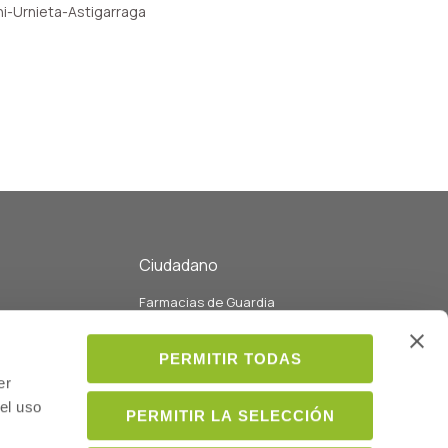
ni-Urnieta-Astigarraga
Ciudadano
Farmacias de Guardia
eo
Listado de Farmacias y servicios
Listado de colegiados
PERMITIR TODAS
ados con la
Médicos
er
el uso
PERMITIR LA SELECCIÓN
ión