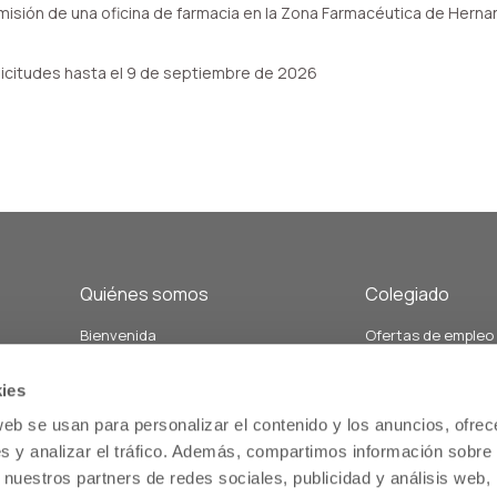
isión de una oficina de farmacia en la Zona Farmacéutica de Herna
licitudes hasta el 9 de septiembre de 2026
Quiénes somos
Colegiado
Bienvenida
Ofertas de empleo
Junta de Gobierno y Vocalías
Demandas de empl
án
Personal del colegio
Formación
ies
Nuestra historia
Servicios relacion
web se usan para personalizar el contenido y los anuncios, ofrec
Estatutos
salud comunitaria
s y analizar el tráfico. Además, compartimos información sobre 
Memoria
Servicios de atenc
 nuestros partners de redes sociales, publicidad y análisis web,
us
farmacéutica