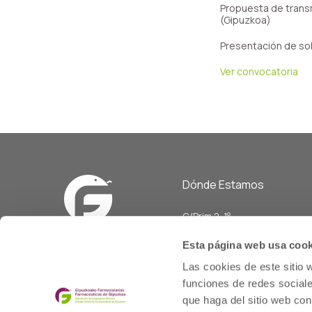
Propuesta de transm
(Gipuzkoa)
Presentación de so
Ver convocatoria
Dónde Estamos
C/Prim 2, 1
º
20006 Donostia/San Sebasti
Esta página web usa cook
Telf: 943 42 91 14
Las cookies de este sitio 
Horario L-V
funciones de redes sociale
08:00 a 14:00
que haga del sitio web con
cofgipuzkoa@cofgipuzkoa.e