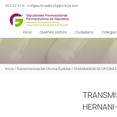
943 42 91 14
·
cofgipuzkoa@cofgipuzkoa.eus
Inicio
Quiénes somos
Ciudadano
Colegiac
Inicio
/
Transmisiones De Oficina Euskadi
/
TRANSMISION DE OFICINA 
TRANSMIS
HERNANI