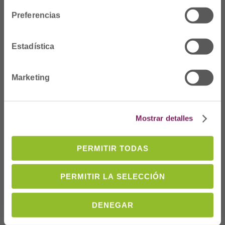
Preferencias
Estadística
Marketing
Dónde Estamos
Mostrar detalles
C/Prim 2, 1
º
20006 Donostia/San
Sebastián
PERMITIR TODAS
Telf: 943 42 91 14
PERMITIR LA SELECCIÓN
Horario L-V
08:00 a 14:00
cofgipuzkoa@cofgipuzkoa.eus
DENEGAR