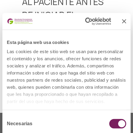
AL PACIENTE ANTES
DE INICIAR EL
TRATAMIENTO
Esta página web usa cookies
El fármaco comenzará a comercializarse por
primera vez en España el 2 de febrero.
Las cookies de este sitio web se usan para personalizar
el contenido y los anuncios, ofrecer funciones de redes
La AEMPS publica datos y directrices que el
profesional debe comunicar y ayudar a
sociales y analizar el tráfico. Además, compartimos
comprender.
información sobre el uso que haga del sitio web con
nuestros partners de redes sociales, publicidad y análisis
Para ver la noticia completa pulsa
aquí
.
web, quienes pueden combinarla con otra información
que les haya proporcionado o que hayan recopilado a
partir del uso que haya hecho de sus servicios.
Selección
Necesarias
de
consentimiento