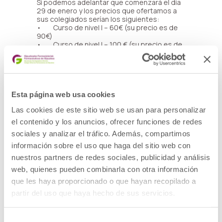
Si podemos adelantar que comenzará el día
29 de enero y los precios que ofertamos a
sus colegiados serían los siguientes:
• Curso de nivel I – 60€ (su precio es de
90€)
• Curso de nivel I – 100 € (su precio es de
150€)
• Curso completo nivel I + nivel II – 150 €
(su precio es 220)
Esperamos que nuestra propuesta sea
interesante para sus asociados, si es así les
Esta página web usa cookies
rogamos nos lo comuniquen para poder
tenerles informados de nuestros cursos y
Las cookies de este sitio web se usan para personalizar
otras actividades.
Muchas gracias por su atención.
el contenido y los anuncios, ofrecer funciones de redes
sociales y analizar el tráfico. Además, compartimos
Pd.: Si se animan a realizar alguno de los
información sobre el uso que haga del sitio web con
cursos deberán identificarse como
miembros del colegio para beneficiarse del
nuestros partners de redes sociales, publicidad y análisis
descuento ofrecido.
web, quienes pueden combinarla con otra información
que les haya proporcionado o que hayan recopilado a
Más información
partir del uso que haya hecho de sus servicios.
Selección