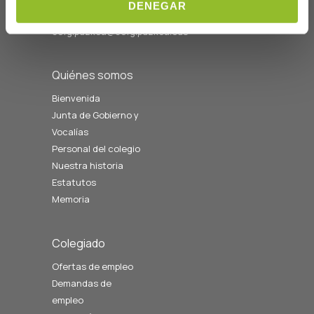
Horario L-V
DENEGAR
08:00 a 14:00
cofgipuzkoa@cofgipuzkoa.eus
Quiénes somos
Bienvenida
Junta de Gobierno y
Vocalías
Personal del colegio
Nuestra historia
Estatutos
Memoria
Colegiado
Ofertas de empleo
Demandas de
empleo