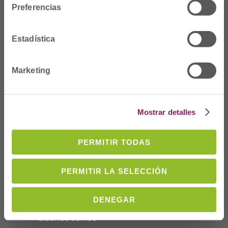
Preferencias
Estadística
Marketing
Dónde Estamos
Mostrar detalles
C/Prim 2, 1
º
20006 Donostia/San
Sebastián
PERMITIR TODAS
Telf: 943 42 91 14
Horario L-V
PERMITIR LA SELECCIÓN
08:00 a 14:00
cofgipuzkoa@cofgipuzkoa.eus
DENEGAR
Quiénes somos