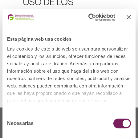
USO DE LOS
MEDICAMENTOS
Las benzodiacepinas son medicamentos
que se utilizan principalmente para el
Esta página web usa cookies
tratamiento a corto plazo de trastornos
como la ansiedad y el insomnio, pero
Las cookies de este sitio web se usan para personalizar
también son eficaces como relajantes
el contenido y los anuncios, ofrecer funciones de redes
musculares, anticonvulsivantes o en la
desintoxicación alcohólica.
sociales y analizar el tráfico. Además, compartimos
información sobre el uso que haga del sitio web con
Para leer la noticia completa pulsa
aquí
.
nuestros partners de redes sociales, publicidad y análisis
web, quienes pueden combinarla con otra información
que les haya proporcionado o que hayan recopilado a
partir del uso que haya hecho de sus servicios.
Selección
Necesarias
de
consentimiento