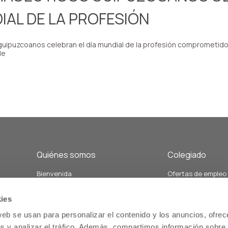
IAL DE LA PROFESIÓN
uipuzcoanos celebran el día mundial de la profesión comprometido
le
Quiénes somos
Colegiado
Bienvenida
Ofertas de empleo
Junta de Gobierno y Vocalías
Demandas de empl
án
Personal del colegio
Formación
ies
Nuestra historia
Servicios relacion
web se usan para personalizar el contenido y los anuncios, ofrec
Estatutos
salud comunitaria
s y analizar el tráfico. Además, compartimos información sobre 