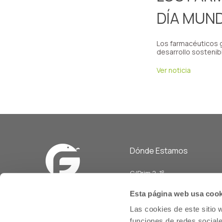
DÍA MUND
Los farmacéuticos g
desarrollo sostenib
Ver noticia
Dónde Estamos
C/Prim 2, 1
º
20006 Donostia/San Sebasti
Esta página web usa cook
Telf: 943 42 91 14
Las cookies de este sitio 
Horario L-V
funciones de redes sociale