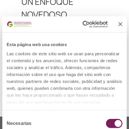
UN ENFOQUE
NOVEDOSO
CENTRADO EN LA
SALUD INTEGRAL»
Esta página web usa cookies
Las cookies de este sitio web se usan para personalizar
Monike de Miguel, presidenta del Comité
Organizador, explica que buscará destcar la
el contenido y los anuncios, ofrecer funciones de redes
importancia del ‘One Health’: «Queremos
sociales y analizar el tráfico. Además, compartimos
mostrar que nuestra labor va más allá del
información sobre el uso que haga del sitio web con
hospital».
nuestros partners de redes sociales, publicidad y análisis
Para ver la noticia completa pulsa
aquí
.
web, quienes pueden combinarla con otra información
que les haya proporcionado o que hayan recopilado a
partir del uso que haya hecho de sus servicios.
Selección
Necesarias
de