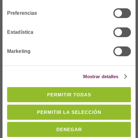
consentimiento
Preferencias
Estadística
Marketing
Dónde Estamos
Mostrar detalles
C/Prim 2, 1
º
20006 Donostia/San
PERMITIR TODAS
Sebastián
Telf: 943 42 91 14
PERMITIR LA SELECCIÓN
Horario L-V
08:00 a 14:00
DENEGAR
cofgipuzkoa@cofgipuzkoa.eus