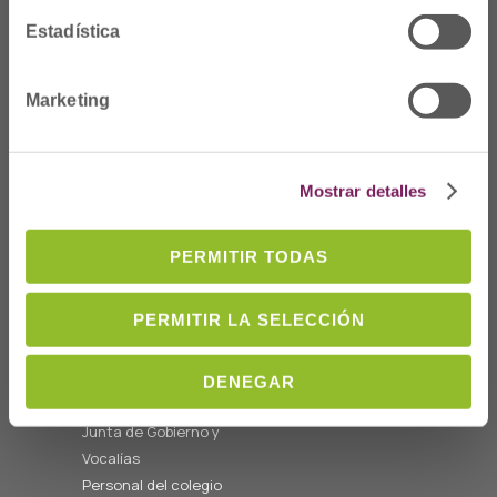
Estadística
Dónde Estamos
Marketing
C/Prim 2, 1
º
20006 Donostia/San
Sebastián
Mostrar detalles
Telf: 943 42 91 14
Horario L-V
PERMITIR TODAS
08:00 a 14:00
cofgipuzkoa@cofgipuzkoa.eus
PERMITIR LA SELECCIÓN
Quiénes somos
DENEGAR
Bienvenida
Junta de Gobierno y
Vocalías
Personal del colegio