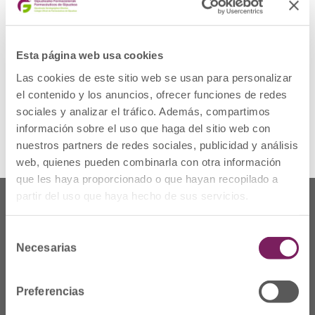
‘MIDYEAR’ DE LA ASHP
Este foro profesional, celebrado en Las
Vegas (EEUU), ha reunido a más de 25.000
Esta página web usa cookies
profesionales de la Farmacia Hospitalaria y la
Industria Farmacéutica de todo el mundo.
Las cookies de este sitio web se usan para personalizar
el contenido y los anuncios, ofrecer funciones de redes
Para ver la noticia completa pulsa
aquí
.
sociales y analizar el tráfico. Además, compartimos
información sobre el uso que haga del sitio web con
nuestros partners de redes sociales, publicidad y análisis
web, quienes pueden combinarla con otra información
que les haya proporcionado o que hayan recopilado a
partir del uso que haya hecho de sus servicios.
Selección
Necesarias
de
consentimiento
Preferencias