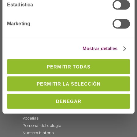
Estadística
Dónde Estamos
Marketing
C/Prim 2, 1
º
20006 Donostia/San
Sebastián
Mostrar detalles
Telf: 943 42 91 14
Horario L-V
PERMITIR TODAS
08:00 a 14:00
cofgipuzkoa@cofgipuzkoa.eus
PERMITIR LA SELECCIÓN
Quiénes somos
DENEGAR
Bienvenida
Junta de Gobierno y
Vocalías
Personal del colegio
Nuestra historia