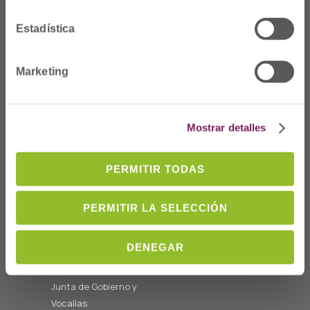
Estadística
Marketing
Dónde Estamos
C/Prim 2, 1
º
20006 Donostia/San
Mostrar detalles
Sebastián
Telf: 943 42 91 14
PERMITIR TODAS
Horario L-V
08:00 a 14:00
cofgipuzkoa@cofgipuzkoa.eus
PERMITIR LA SELECCIÓN
Quiénes somos
DENEGAR
Bienvenida
Junta de Gobierno y
Vocalías