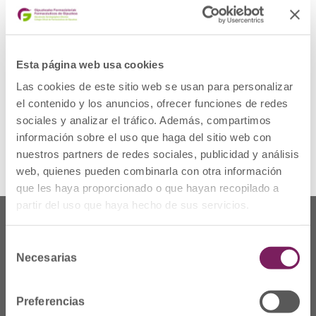
JORNADA DE SPFA EN
SAN SEBASTIÁN
Esta página web usa cookies
Organizada por el COFG, la jornada reunirá a
profesionales del ámbito farmacéutico y
Las cookies de este sitio web se usan para personalizar
sanitario para compartir experiencias reales,
el contenido y los anuncios, ofrecer funciones de redes
programas asistenciales y casos clínicos
sociales y analizar el tráfico. Además, compartimos
Ver noticia
información sobre el uso que haga del sitio web con
nuestros partners de redes sociales, publicidad y análisis
web, quienes pueden combinarla con otra información
que les haya proporcionado o que hayan recopilado a
partir del uso que haya hecho de sus servicios.
Selección
Necesarias
de
consentimiento
Preferencias