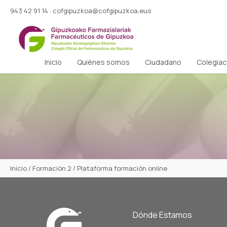
943 42 91 14
·
cofgipuzkoa@cofgipuzkoa.eus
Inicio
Quiénes somos
Ciudadano
Colegiac
Inicio
/
Formación 2
/
Plataforma formación online
Dónde Estamos