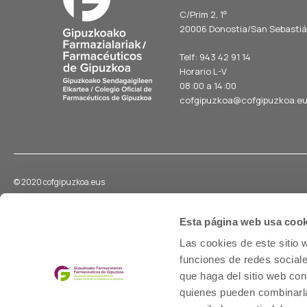
C/Prim 2, 1
º
20006 Donostia/San Sebasti
Telf: 943 42 91 14
Horario L-V
08:00 a 14:00
cofgipuzkoa@cofgipuzkoa.e
© 2020 cofgipuzkoa.eus
Esta página web usa cook
Las cookies de este sitio 
Existen solicitudes activas de medicamentos urgentes
Premiazko sendagaien eskaera aktiboak daude
funciones de redes sociale
que haga del sitio web con
ZERRENDA IKUSI
ACCEDER AL LISTADO
quienes pueden combinarla