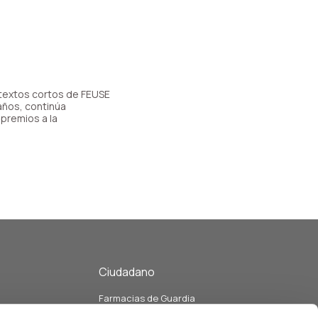
 textos cortos de FEUSE
años, continúa
premios a la
Ciudadano
Farmacias de Guardia
eo
Listado de Farmacias y servicios