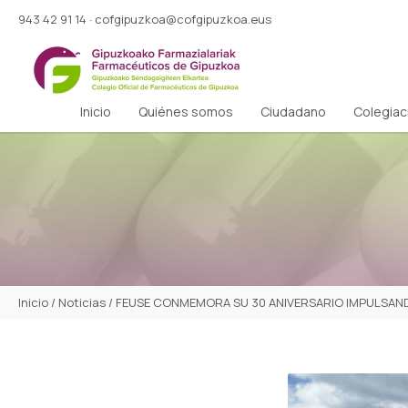
943 42 91 14
·
cofgipuzkoa@cofgipuzkoa.eus
Inicio
Quiénes somos
Ciudadano
Colegiac
Inicio
/
Noticias
/
FEUSE CONMEMORA SU 30 ANIVERSARIO IMPULSAND