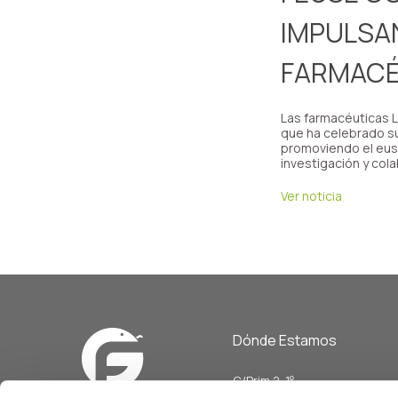
IMPULSAN
FARMACÉ
Las farmacéuticas L
que ha celebrado su
promoviendo el eus
investigación y col
Ver noticia
Dónde Estamos
C/Prim 2, 1
º