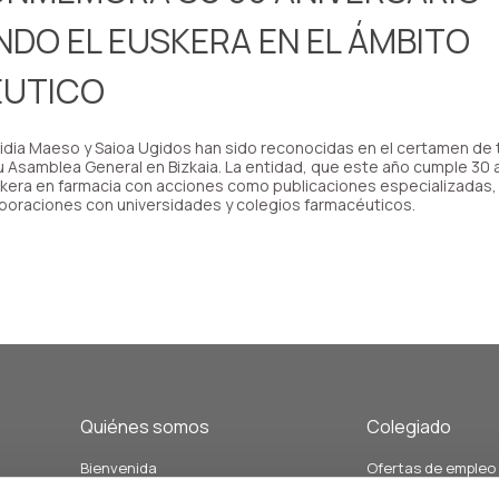
DO EL EUSKERA EN EL ÁMBITO
UTICO
idia Maeso y Saioa Ugidos han sido reconocidas en el certamen de
 Asamblea General en Bizkaia. La entidad, que este año cumple 30 
kera en farmacia con acciones como publicaciones especializadas, 
aboraciones con universidades y colegios farmacéuticos.
Quiénes somos
Colegiado
Bienvenida
Ofertas de empleo
Junta de Gobierno y Vocalías
Demandas de empl