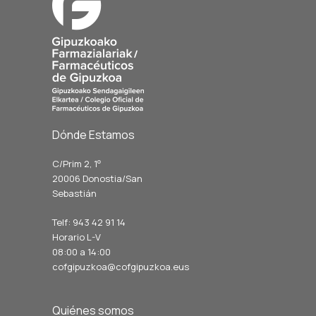
Dónde Estamos
C/Prim 2, 1
º
20006 Donostia/San
Sebastián
Telf: 943 42 91 14
Horario L-V
08:00 a 14:00
cofgipuzkoa@cofgipuzkoa.eus
Quiénes somos