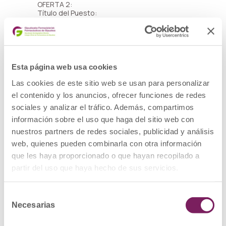
OFERTA 2:
Título del Puesto:
Farmacéutico/a
Sobre Nosotros:
Somos una farmacia moderna y dinámica,
reconocida por nuestro excelente ambiente
de trabajo y nuestro compromiso con el
Esta página web usa cookies
servicio al cliente. Ofrecemos servicios
innovadores como teleconsulta,
Las cookies de este sitio web se usan para personalizar
vacunaciones y pruebas, y nos
el contenido y los anuncios, ofrecer funciones de redes
especializamos en micro-nutrición, entre
sociales y analizar el tráfico. Además, compartimos
otros.
información sobre el uso que haga del sitio web con
Tu Rol:
nuestros partners de redes sociales, publicidad y análisis
Como Farmacéutico/a, tú serás una parte
web, quienes pueden combinarla con otra información
esencial de nuestro equipo, apoyando en la
gestión diaria de la farmacia, asistiendo en la
que les haya proporcionado o que hayan recopilado a
preparación y dispensación de
partir del uso que haya hecho de sus servicios.
medicamentos, y ofreciendo un servicio al
cliente excepcional. También participarás en
nuestras iniciativas de salud comunitaria,
Selección
como las vacunaciones y las pruebas.
Necesarias
de
Lo Que Ofrecemos:
consentimiento
– Salario Competitivo: Un paquete salarial