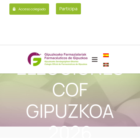
Participa
Acceso colegiado
ELECCIONES
COF
GIPUZKOA
2026