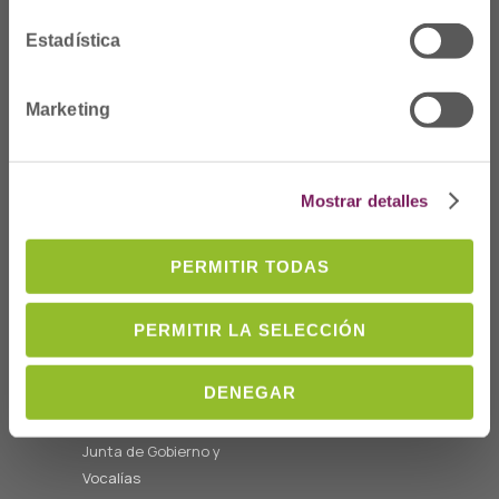
Estadística
Dónde Estamos
Marketing
C/Prim 2, 1
º
20006 Donostia/San
Mostrar detalles
Sebastián
Telf: 943 42 91 14
PERMITIR TODAS
Horario L-V
08:00 a 14:00
cofgipuzkoa@cofgipuzkoa.eus
PERMITIR LA SELECCIÓN
Quiénes somos
DENEGAR
Bienvenida
Junta de Gobierno y
Vocalías