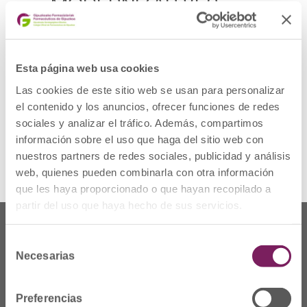
MODERNIZAR 850
FARMACIAS
Esta página web usa cookies
Los tres Colegios Oficiales de
Farmacéuticos y Euskaltel formalizaron la
Las cookies de este sitio web se usan para personalizar
renovación de su acuerdo garantizando la
conectividad y su evolución hacia redes SD-
el contenido y los anuncios, ofrecer funciones de redes
WAN.
sociales y analizar el tráfico. Además, compartimos
información sobre el uso que haga del sitio web con
Ver noticia
nuestros partners de redes sociales, publicidad y análisis
web, quienes pueden combinarla con otra información
que les haya proporcionado o que hayan recopilado a
partir del uso que haya hecho de sus servicios.
Selección
Necesarias
de
consentimiento
Preferencias