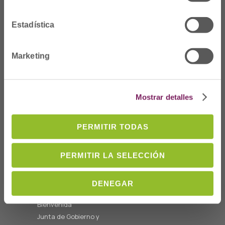
Estadística
Marketing
Dónde Estamos
C/Prim 2, 1
º
20006 Donostia/San
Mostrar detalles
Sebastián
Telf: 943 42 91 14
PERMITIR TODAS
Horario L-V
08:00 a 14:00
PERMITIR LA SELECCIÓN
cofgipuzkoa@cofgipuzkoa.eus
DENEGAR
Quiénes somos
Bienvenida
Junta de Gobierno y