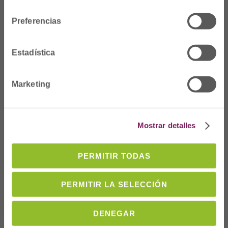
consentimiento
Preferencias
Estadística
Marketing
Dónde Estamos
Mostrar detalles
C/Prim 2, 1
º
20006 Donostia/San
PERMITIR TODAS
Sebastián
Telf: 943 42 91 14
PERMITIR LA SELECCIÓN
Horario L-V
08:00 a 14:00
DENEGAR
cofgipuzkoa@cofgipuzkoa.eus