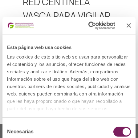
RED CENTINELA
VASCA PARA VIGILAR
LA SEGURIDAD DE
LOS MEDICAMENTOS
Esta página web usa cookies
Las cookies de este sitio web se usan para personalizar
Hoy han firmado el convenio para su puesta
en marcha, además de otro acuerdo que
el contenido y los anuncios, ofrecer funciones de redes
permitirá implantar en las farmacias un
sociales y analizar el tráfico. Además, compartimos
programa de mejora de la adherencia y el
información sobre el uso que haga del sitio web con
uso de inhaladores en personas con asma y
EPOC.
nuestros partners de redes sociales, publicidad y análisis
web, quienes pueden combinarla con otra información
Más información
que les haya proporcionado o que hayan recopilado a
partir del uso que haya hecho de sus servicios.
Selección
Necesarias
de