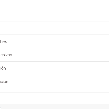
hivo
rchivos
ción
ación