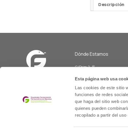
Descripción
Dónde Estamos
C/Prim 2, 1
º
20006 Donostia/San Sebasti
Esta página web usa cook
Telf: 943 42 91 14
Las cookies de este sitio 
Horario L-V
funciones de redes sociale
08:00 a 14:00
que haga del sitio web con
cofgipuzkoa@cofgipuzkoa.e
quienes pueden combinarla
recopilado a partir del us