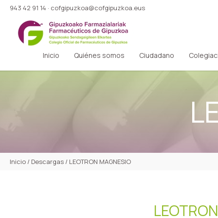
943 42 91 14
·
cofgipuzkoa@cofgipuzkoa.eus
Inicio
Quiénes somos
Ciudadano
Colegiac
L
Inicio
/
Descargas
/
LEOTRON MAGNESIO
LEOTRON