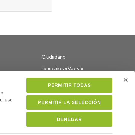
Ciudadano
Farmacias de Guardia
eo
Listado de Farmacias y servicios
Listado de colegiados
PERMITIR TODAS
ados con la
Médicos
er
el uso
PERMITIR LA SELECCIÓN
ión
DENEGAR