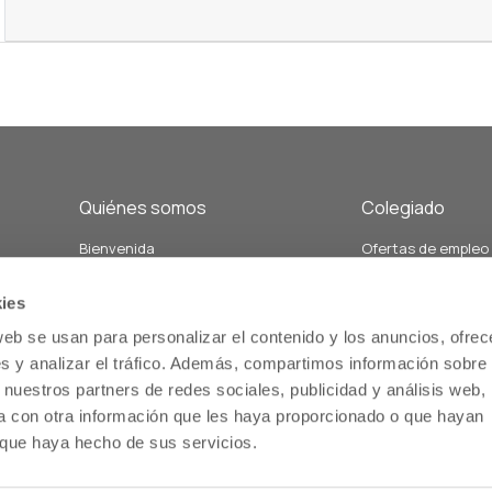
Quiénes somos
Colegiado
Bienvenida
Ofertas de empleo
Junta de Gobierno y Vocalías
Demandas de empl
án
Personal del colegio
Formación
ies
Nuestra historia
Servicios relacion
web se usan para personalizar el contenido y los anuncios, ofrec
Estatutos
salud comunitaria
s y analizar el tráfico. Además, compartimos información sobre 
Memoria
Servicios de atenc
 nuestros partners de redes sociales, publicidad y análisis web,
us
farmacéutica
 con otra información que les haya proporcionado o que hayan
o que haya hecho de sus servicios.