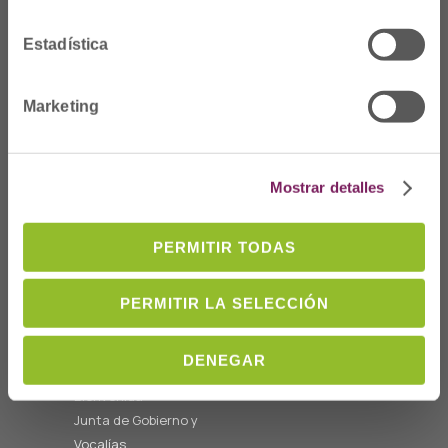
Estadística
Marketing
Dónde Estamos
C/Prim 2, 1
º
20006 Donostia/San
Mostrar detalles
Sebastián
Telf: 943 42 91 14
PERMITIR TODAS
Horario L-V
08:00 a 14:00
cofgipuzkoa@cofgipuzkoa.eus
PERMITIR LA SELECCIÓN
DENEGAR
Quiénes somos
Bienvenida
Junta de Gobierno y
Vocalías