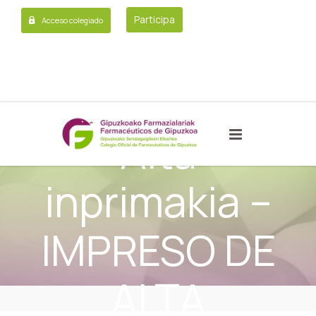
Participa
Acceso colegiado
Alta
inprimakia –
IMPRESO DE
ALTA