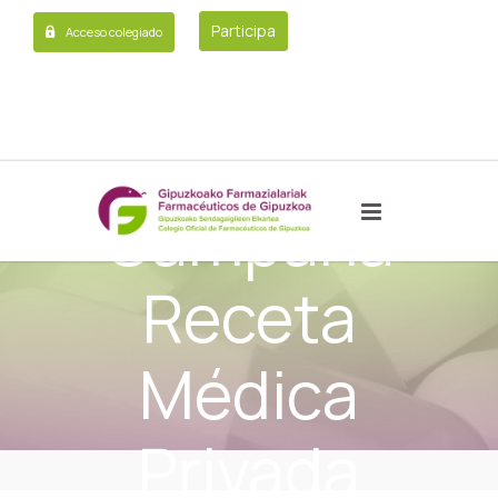
Participa
Acceso colegiado
Escrito
Campaña
Receta
Médica
Privada