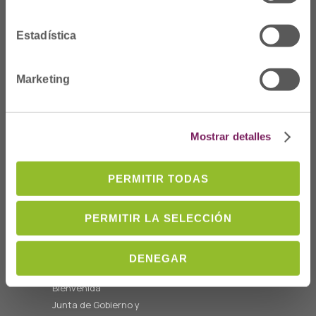
Estadística
Marketing
Dónde Estamos
C/Prim 2, 1
º
20006 Donostia/San
Mostrar detalles
Sebastián
Telf: 943 42 91 14
PERMITIR TODAS
Horario L-V
08:00 a 14:00
PERMITIR LA SELECCIÓN
cofgipuzkoa@cofgipuzkoa.eus
DENEGAR
Quiénes somos
Bienvenida
Junta de Gobierno y