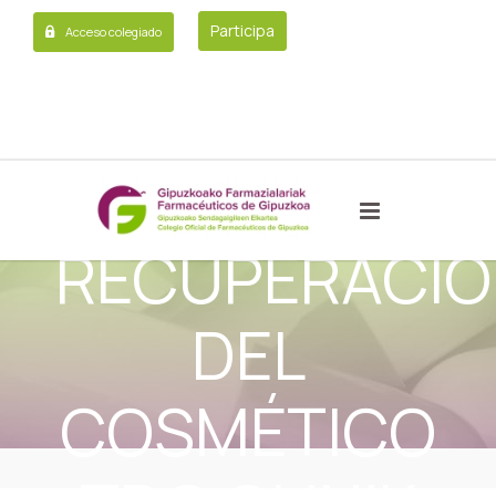
RETIRADA
Participa
Acceso colegiado
DEL
MERCADO Y
RECUPERACIÓ
DEL
COSMÉTICO