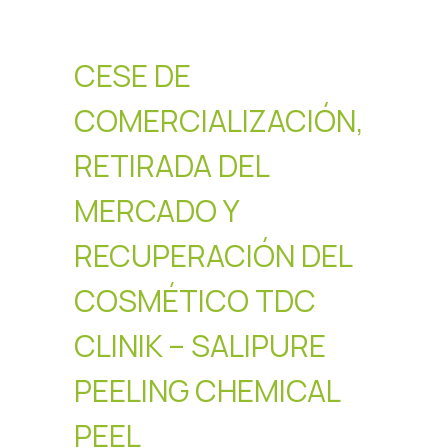
TDC CLINIK
– SALIPURE
CESE DE
COMERCIALIZACIÓN,
PEELING
RETIRADA DEL
CHEMICAL
MERCADO Y
RECUPERACIÓN DEL
PEEL
COSMÉTICO TDC
CLINIK – SALIPURE
PEELING CHEMICAL
PEEL