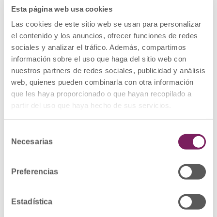
COMERCIALIZACIÓN
Esta página web usa cookies
RETIRADA DEL
Las cookies de este sitio web se usan para personalizar
el contenido y los anuncios, ofrecer funciones de redes
MERCADO Y
sociales y analizar el tráfico. Además, compartimos
información sobre el uso que haga del sitio web con
RECUPERACIÓN
nuestros partners de redes sociales, publicidad y análisis
web, quienes pueden combinarla con otra información
DEL
que les haya proporcionado o que hayan recopilado a
partir del uso que haya hecho de sus servicios.
COSMÉTICO
Selección
TDC CLINIK –
Necesarias
de
consentimiento
SALIPURE
Preferencias
PEELING
Estadística
CHEMICAL PEEL