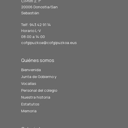
C/Prim 2, 1
º
20006 Donostia/San
Sebastián
Telf: 943 42 91 14
Horario L-V
08:00 a 14:00
cofgipuzkoa@cofgipuzkoa.eus
Quiénes somos
Bienvenida
Junta de Gobierno y
Vocalías
Personal del colegio
Nuestra historia
Estatutos
Memoria