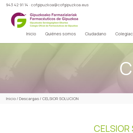
943 42 91 14
·
cofgipuzkoa@cofgipuzkoa.eus
Inicio
Quiénes somos
Ciudadano
Colegiac
C
Inicio
/
Descargas
/
CELSIOR SOLUCION
CELSIOR