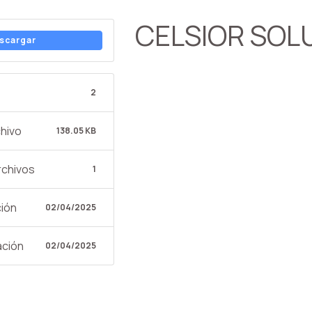
CELSIOR SOL
scargar
2
hivo
138.05 KB
rchivos
1
ción
02/04/2025
ación
02/04/2025