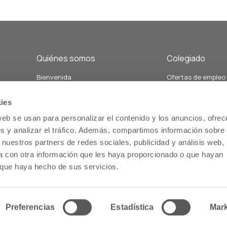
Quiénes somos
Colegiado
Bienvenida
Ofertas de empleo
Junta de Gobierno y Vocalías
Demandas de empl
án
Personal del colegio
Formación
ies
Nuestra historia
Servicios relacion
web se usan para personalizar el contenido y los anuncios, ofrec
Estatutos
salud comunitaria
s y analizar el tráfico. Además, compartimos información sobre 
Memoria
Servicios de atenc
 nuestros partners de redes sociales, publicidad y análisis web,
us
farmacéutica
 con otra información que les haya proporcionado o que hayan
o que haya hecho de sus servicios.
Inicio
Preferencias
Estadística
Mark