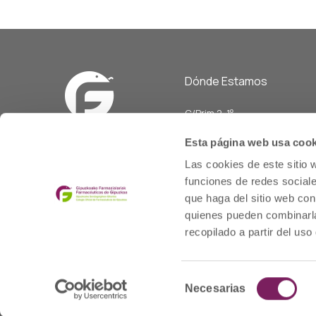
Dónde Estamos
C/Prim 2, 1
º
20006 Donostia/San Sebasti
Esta página web usa cook
Telf: 943 42 91 14
Las cookies de este sitio 
Horario L-V
funciones de redes sociale
08:00 a 14:00
que haga del sitio web con
cofgipuzkoa@cofgipuzkoa.e
quienes pueden combinarla
recopilado a partir del us
Selección
© 2020 cofgipuzkoa.eus
Necesarias
de
consentimiento