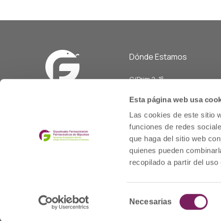
Dónde Estamos
C/Prim 2, 1
º
20006 Donostia/San Sebasti
Esta página web usa cook
Telf: 943 42 91 14
Las cookies de este sitio 
Horario L-V
funciones de redes sociale
08:00 a 14:00
que haga del sitio web con
cofgipuzkoa@cofgipuzkoa.e
quienes pueden combinarla
recopilado a partir del us
Selección
© 2020 cofgipuzkoa.eus
Necesarias
de
consentimiento