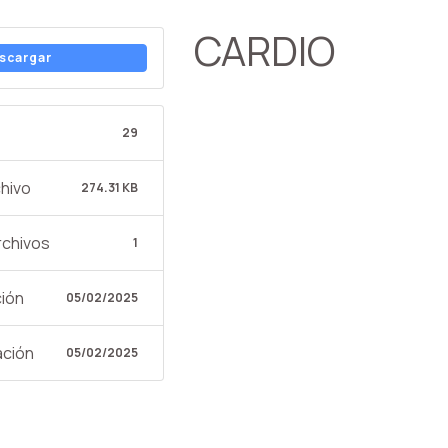
CARDIO
scargar
29
hivo
274.31 KB
rchivos
1
ción
05/02/2025
ación
05/02/2025