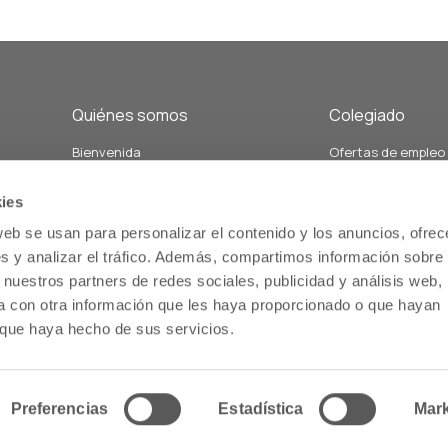
Quiénes somos
Colegiado
Bienvenida
Ofertas de empleo
Junta de Gobierno y Vocalías
Demandas de empl
án
Personal del colegio
Formación
ies
Nuestra historia
Servicios relacion
web se usan para personalizar el contenido y los anuncios, ofrec
Estatutos
salud comunitaria
s y analizar el tráfico. Además, compartimos información sobre 
Memoria
Servicios de atenc
 nuestros partners de redes sociales, publicidad y análisis web,
us
farmacéutica
 con otra información que les haya proporcionado o que hayan
o que haya hecho de sus servicios.
Inicio
Preferencias
Estadística
Mark