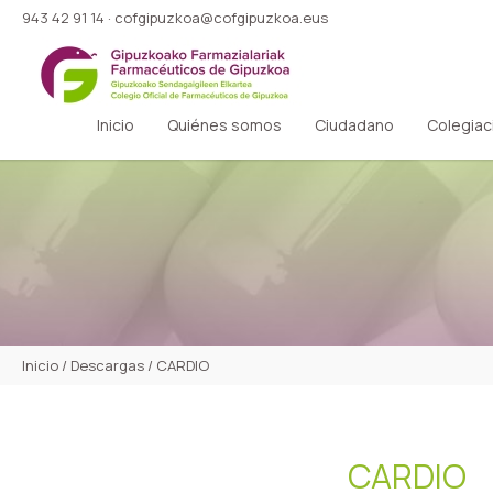
943 42 91 14
·
cofgipuzkoa@cofgipuzkoa.eus
Inicio
Quiénes somos
Ciudadano
Colegiac
Inicio
/
Descargas
/
CARDIO
CARDIO