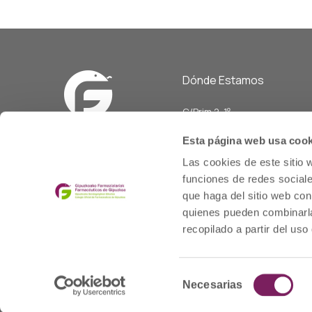
Dónde Estamos
C/Prim 2, 1
º
20006 Donostia/San Sebasti
Esta página web usa cook
Telf: 943 42 91 14
Las cookies de este sitio 
Horario L-V
funciones de redes sociale
08:00 a 14:00
que haga del sitio web con
cofgipuzkoa@cofgipuzkoa.e
quienes pueden combinarla
recopilado a partir del us
Selección
© 2020 cofgipuzkoa.eus
Necesarias
de
consentimiento