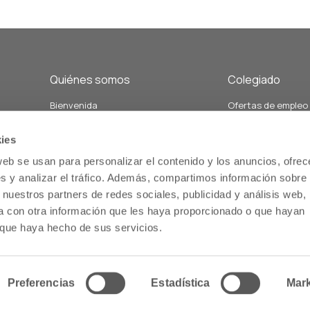
Quiénes somos
Colegiado
Bienvenida
Ofertas de empleo
Junta de Gobierno y Vocalías
Demandas de empl
án
Personal del colegio
Formación
ies
Nuestra historia
Servicios relacion
web se usan para personalizar el contenido y los anuncios, ofrec
Estatutos
salud comunitaria
s y analizar el tráfico. Además, compartimos información sobre 
Memoria
Servicios de atenc
 nuestros partners de redes sociales, publicidad y análisis web,
us
farmacéutica
 con otra información que les haya proporcionado o que hayan
o que haya hecho de sus servicios.
Inicio
Preferencias
Estadística
Mark