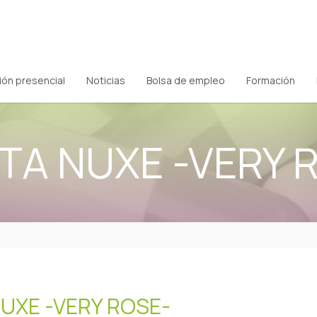
ión presencial
Noticias
Bolsa de empleo
Formación
TA NUXE -VERY 
UXE -VERY ROSE-