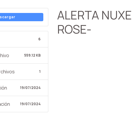
ALERTA NUXE
scargar
ROSE-
6
hivo
559.12 KB
rchivos
1
ción
19/07/2024
ación
19/07/2024