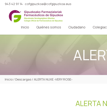
943 42 91 14
·
cofgipuzkoa@cofgipuzkoa.eus
Inicio
Quiénes somos
Ciudadano
Colegiac
ALER
Inicio
/
Descargas
/
ALERTA NUXE -VERY ROSE-
ALERTA N