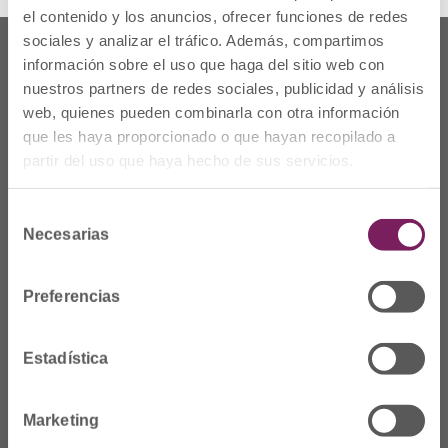
el contenido y los anuncios, ofrecer funciones de redes
sociales y analizar el tráfico. Además, compartimos
información sobre el uso que haga del sitio web con
nuestros partners de redes sociales, publicidad y análisis
web, quienes pueden combinarla con otra información
que les haya proporcionado o que hayan recopilado a
partir del uso que haya hecho de sus servicios.
Selección
Necesarias
de
consentimiento
Dónde Estamos
Preferencias
C/Prim 2, 1
º
20006 Donostia/San
Estadística
Sebastián
Telf: 943 42 91 14
Marketing
Horario L-V