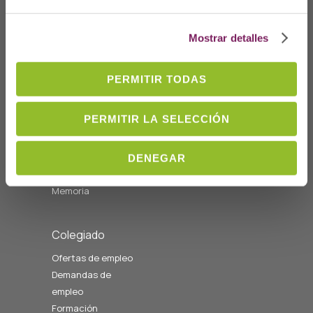
08:00 a 14:00
cofgipuzkoa@cofgipuzkoa.eus
Mostrar detalles
Quiénes somos
PERMITIR TODAS
Bienvenida
Junta de Gobierno y
PERMITIR LA SELECCIÓN
Vocalías
Personal del colegio
Nuestra historia
DENEGAR
Estatutos
Memoria
Colegiado
Ofertas de empleo
Demandas de
empleo
Formación