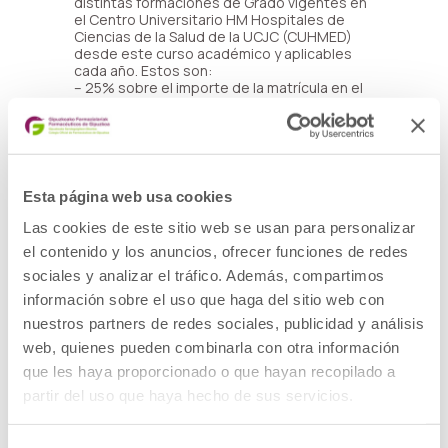
distintas formaciones de Grado vigentes en
el Centro Universitario HM Hospitales de
Ciencias de la Salud de la UCJC (CUHMED)
desde este curso académico y aplicables
cada año. Estos son:
– 25% sobre el importe de la matrícula en el
Grado en Farmacia.
– 25% sobre el importe de la matrícula en el
Grado en Nutrición Humana y Dietética.
– 30% sobre el importe de la matrícula en el
Doble Grado en Farmacia y Nutrición Humana
y Dietética.
Esta página web usa cookies
El marco de este convenio permite además
Las cookies de este sitio web se usan para personalizar
el desarrollo conjunto de actividades
el contenido y los anuncios, ofrecer funciones de redes
formativas e investigadoras orientadas a
sociales y analizar el tráfico. Además, compartimos
reforzar la conexión entre la formación
universitaria y la práctica profesional.
información sobre el uso que haga del sitio web con
nuestros partners de redes sociales, publicidad y análisis
Para cualquier información adicional o
web, quienes pueden combinarla con otra información
consulta, es posible contactar con el
Departamento de Promoción y Admisión de
que les haya proporcionado o que hayan recopilado a
la UCJC en el correo electrónico:
partir del uso que haya hecho de sus servicios.
infosalud@ucjc.edu