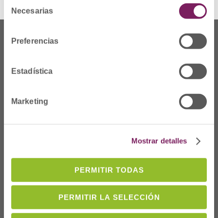
Selección
Necesarias
de
consentimiento
Preferencias
Estadística
Marketing
Mostrar detalles
Dónde Estamos
PERMITIR TODAS
C/Prim 2, 1
º
20006 Donostia/San
Sebastián
PERMITIR LA SELECCIÓN
Telf: 943 42 91 14