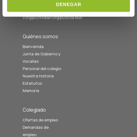
DENEGAR
Horario L-V
08:00 a 14:00
cofgipuzkoa@cofgipuzkoa.eus
Quiénes somos
Bienvenida
Junta de Gobierno y
Vocalías
Personal del colegio
Nuestra historia
Estatutos
Memoria
Colegiado
Ofertas de empleo
Demandas de
empleo