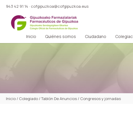
943 42 91 14
·
cofgipuzkoa@cofgipuzkoa.eus
Inicio
Quiénes somos
Ciudadano
Colegiac
Inicio
/
Colegiado
/
Tablón De Anuncios
/
Congresos y jornadas