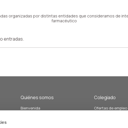
das organizadas por distintas entidades que consideramos de inte
farmacéutico
o entradas.
Quiénes somos
Colegiado
Bienvenida
Ofertas de empleo
Junta de Gobierno y Vocalías
Demandas de empl
án
Personal del colegio
Formación
ies