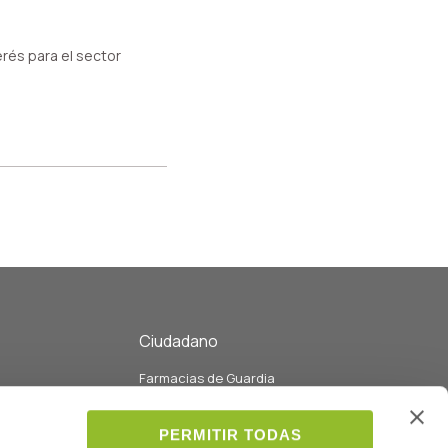
rés para el sector
Ciudadano
Farmacias de Guardia
eo
Listado de Farmacias y servicios
Listado de colegiados
PERMITIR TODAS