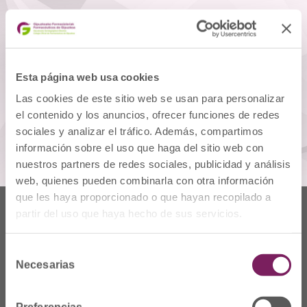
DOCUMENTOS
tríptico
Esta página web usa cookies
Descargar
1 archivo(s)
Las cookies de este sitio web se usan para personalizar
1.89 MB
el contenido y los anuncios, ofrecer funciones de redes
sociales y analizar el tráfico. Además, compartimos
información sobre el uso que haga del sitio web con
nuestros partners de redes sociales, publicidad y análisis
web, quienes pueden combinarla con otra información
que les haya proporcionado o que hayan recopilado a
partir del uso que haya hecho de sus servicios.
Selección
Necesarias
de
consentimiento
Preferencias