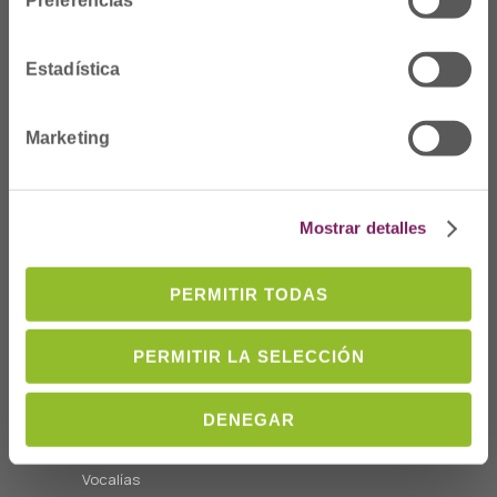
Estadística
Dónde Estamos
Marketing
C/Prim 2, 1
º
20006 Donostia/San
Sebastián
Mostrar detalles
Telf: 943 42 91 14
Horario L-V
PERMITIR TODAS
08:00 a 14:00
cofgipuzkoa@cofgipuzkoa.eus
PERMITIR LA SELECCIÓN
Quiénes somos
DENEGAR
Bienvenida
Junta de Gobierno y
Vocalías