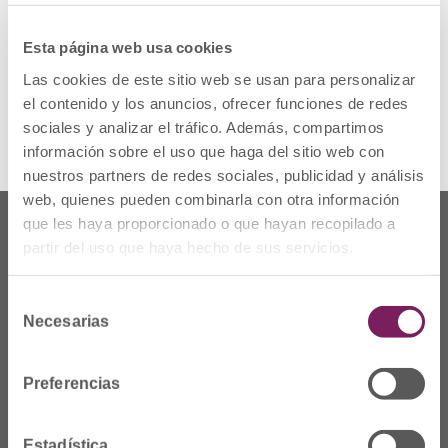
La SEFH presenta la encuesta de evolución
del proyecto ‘MAPEX 2016-2021’, con
participación de 137 hospitales.
Esta página web usa cookies
Las cookies de este sitio web se usan para personalizar
Para ver la noticia completa pulsa
aquí
.
el contenido y los anuncios, ofrecer funciones de redes
sociales y analizar el tráfico. Además, compartimos
información sobre el uso que haga del sitio web con
nuestros partners de redes sociales, publicidad y análisis
web, quienes pueden combinarla con otra información
que les haya proporcionado o que hayan recopilado a
partir del uso que haya hecho de sus servicios.
Selección
Necesarias
de
consentimiento
Preferencias
Estadística