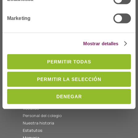
Dónde Estamos
Marketing
C/Prim 2, 1
º
20006 Donostia/San
Sebastián
Mostrar detalles
Telf: 943 42 91 14
Horario L-V
08:00 a 14:00
PERMITIR TODAS
cofgipuzkoa@cofgipuzkoa.eus
PERMITIR LA SELECCIÓN
Quiénes somos
Bienvenida
DENEGAR
Junta de Gobierno y
Vocalías
Personal del colegio
Nuestra historia
Estatutos
Memoria