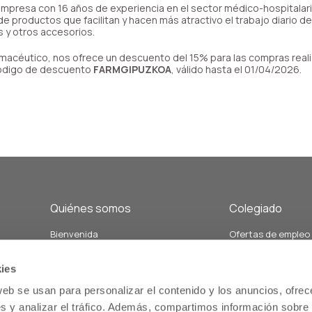
mpresa con 16 años de experiencia en el sector médico-hospitalari
e productos que facilitan y hacen más atractivo el trabajo diario de 
 y otros accesorios.
armacéutico, nos ofrece un descuento del 15% para las compras real
código de descuento
FARMGIPUZKOA
, válido hasta el 01/04/2026.
Quiénes somos
Colegiado
Bienvenida
Ofertas de empleo
Junta de Gobierno y Vocalías
Demandas de empl
án
Personal del colegio
Formación
ies
Nuestra historia
Servicios relacion
web se usan para personalizar el contenido y los anuncios, ofrec
Estatutos
salud comunitaria
s y analizar el tráfico. Además, compartimos información sobre 