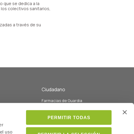
o que se dedica a la
los colectivos sanitarios,
izadas a través de su
Ciudadano
Farmacias de Guardia
eo
Listado de Farmacias y servicios
Listado de colegiados
PERMITIR TODAS
ados con la
Médicos
er
el uso