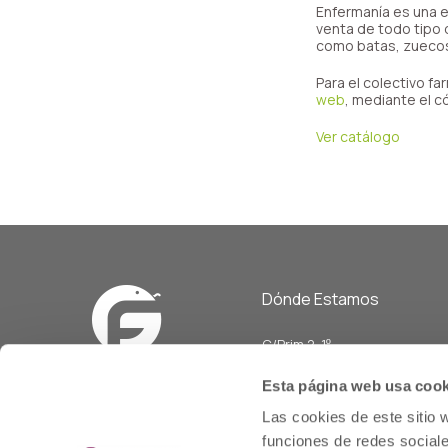
Enfermanía es una e
venta de todo tipo d
como batas, zuecos
Para el colectivo f
web
, mediante el 
Ver catálogo
Dónde Estamos
C/Prim 2, 1
º
20006 Donostia/San Sebasti
Esta página web usa cook
Telf: 943 42 91 14
Las cookies de este sitio 
Horario L-V
funciones de redes sociale