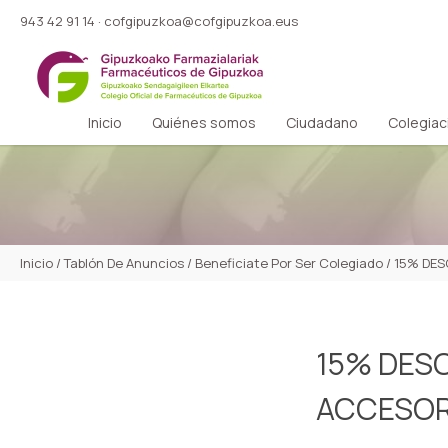
943 42 91 14
·
cofgipuzkoa@cofgipuzkoa.eus
Inicio
Quiénes somos
Ciudadano
Colegiac
Inicio
/
Tablón De Anuncios
/
Beneficiate Por Ser Colegiado
/
15% DES
15% DES
ACCESOR