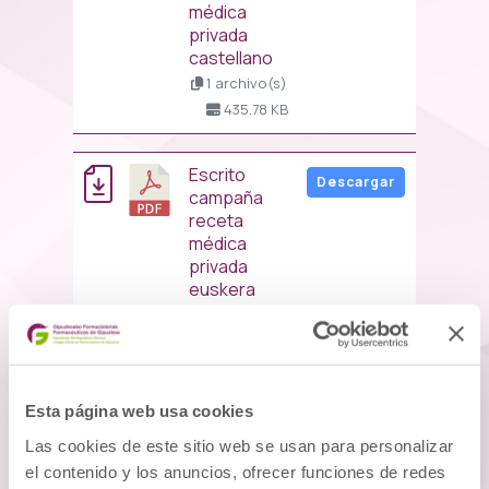
médica
privada
castellano
1 archivo(s)
435.78 KB
escrito
Descargar
campaña
receta
médica
privada
euskera
1 archivo(s)
473.25 KB
algoritmo
Esta página web usa cookies
Descargar
1 archivo(s)
Las cookies de este sitio web se usan para personalizar
168.48 KB
el contenido y los anuncios, ofrecer funciones de redes