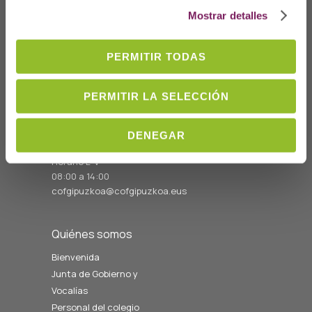
Mostrar detalles
PERMITIR TODAS
Dónde Estamos
C/Prim 2, 1
º
PERMITIR LA SELECCIÓN
20006 Donostia/San
Sebastián
DENEGAR
Telf: 943 42 91 14
Horario L-V
08:00 a 14:00
cofgipuzkoa@cofgipuzkoa.eus
Quiénes somos
Bienvenida
Junta de Gobierno y
Vocalías
Personal del colegio