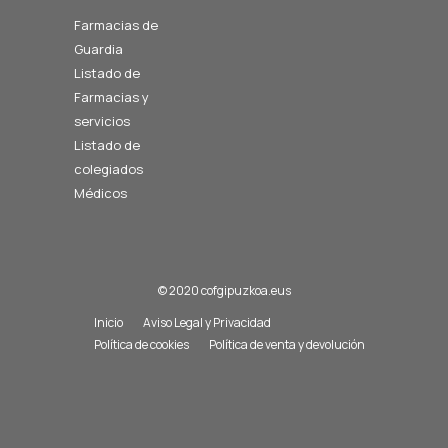
Farmacias de
Guardia
Listado de
Farmacias y
servicios
Listado de
colegiados
Médicos
© 2020 cofgipuzkoa.eus
Inicio
Aviso Legal y Privacidad
Política de cookies
Política de venta y devolución
Existen solicitudes activas de medicamentos urgentes
Premiazko sendagaien eskaera aktiboak daude