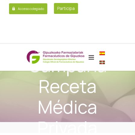
Participa
Acceso colegiado
Campaña
Receta
Médica
Privada