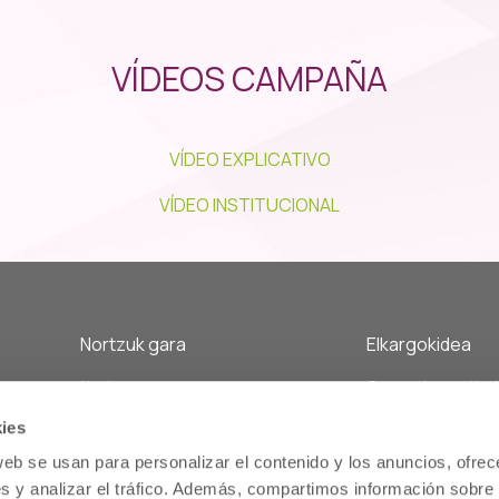
VÍDEOS CAMPAÑA
VÍDEO EXPLICATIVO
VÍDEO INSTITUCIONAL
Nortzuk gara
Elkargokidea
Hasiera
Osasun komunitari
Gobernu batzordea eta kideak
lotutako zerbitzua
án
ies
Elkargoaren ibilbidea
Farmaziako arreta
web se usan para personalizar el contenido y los anuncios, ofrec
Estatutuak
s y analizar el tráfico. Además, compartimos información sobre 
Memoria