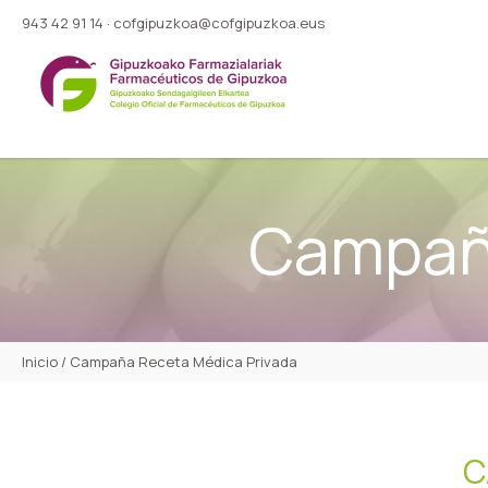
943 42 91 14
·
cofgipuzkoa@cofgipuzkoa.eus
Campaña
Inicio
/
Campaña Receta Médica Privada
C