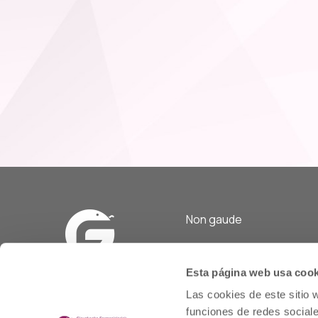
Non gaude
Prim Kalea, 2-1º
º
20006 Donostia/San Sebasti
Esta página web usa cook
Las cookies de este sitio 
Telf: 943 42 91 14
Ordutegia A-O
funciones de redes sociale