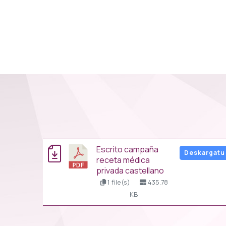
escrito campaña
Deskargatu
receta médica
privada castellano
1 file(s)
435.78
KB