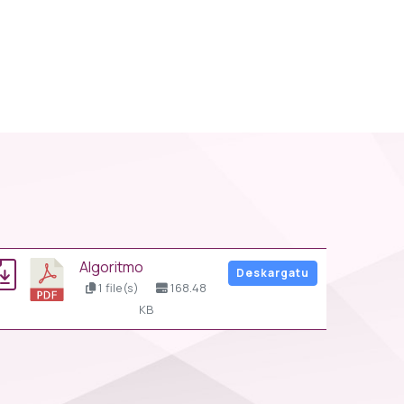
algoritmo
Deskargatu
1 file(s)
168.48
KB