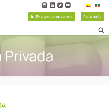
Elkargokideren sarrera
Parte hartu
 Privada
DA