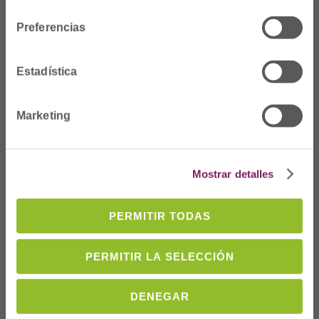
consentimiento
Preferencias
Estadística
Marketing
Dónde Estamos
Mostrar detalles
C/Prim 2, 1
º
20006 Donostia/San
PERMITIR TODAS
Sebastián
Telf: 943 42 91 14
PERMITIR LA SELECCIÓN
Horario L-V
08:00 a 14:00
cofgipuzkoa@cofgipuzkoa.eus
DENEGAR