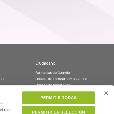
Ciudadano
Farmacias de Guardia
eo
Listado de Farmacias y servicios
Listado de colegiados
ados con la
Médicos
PERMITIR TODAS
ión
er
el uso
PERMITIR LA SELECCIÓN