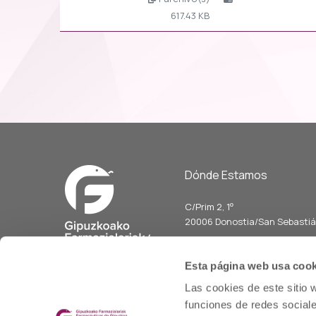
617.43 KB
Dónde Estamos
C/Prim 2, 1
º
20006 Donostia/San Sebasti
Telf: 943 42 91 14
Horario L-V
Esta página web usa cook
08:00 a 14:00
Las cookies de este sitio 
cofgipuzkoa@cofgipuzkoa.e
funciones de redes sociale