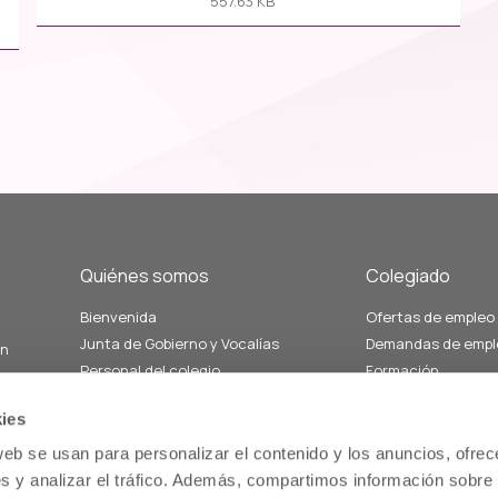
557.63 KB
Quiénes somos
Colegiado
Bienvenida
Ofertas de empleo
Junta de Gobierno y Vocalías
Demandas de empl
án
Personal del colegio
Formación
Nuestra historia
Servicios relacion
ies
Estatutos
salud comunitaria
Memoria
Servicios de atenc
web se usan para personalizar el contenido y los anuncios, ofrec
us
farmacéutica
s y analizar el tráfico. Además, compartimos información sobre 